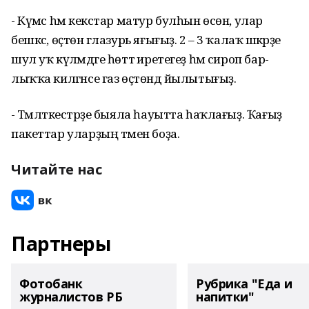
- Күмәс һәм кекстар матур булһын өсөн, улар
бешкәс, өҫтөнә глазурь яғығыҙ. 2 – 3 ҡа­лаҡ шәкәрҙе
шул уҡ күләмдәге һөттә ире­тегеҙ һәм сироп бар­
лыҡҡа килгәнсе газ өҫтөндә йылытығыҙ.
- Тәмләткестәрҙе быя­ла һауытта һаҡ­лағыҙ. Ҡағыҙ
пакеттар уларҙың тәмен боҙа.
Читайте нас
Партнеры
Фотобанк
Рубрика "Еда и
журналистов РБ
напитки"