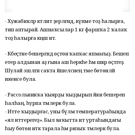
- Хужабикәләр кәт­лит әҙерләгәндә, күпме тоҙ һалырға,
тип аптырай. Ашнаҡсылар 1 кг фаршҡа 2 ҡалаҡ
тоҙ һалырға кәңәш итә.
- Кәбеҫтәне бешергәндә өҫтөнә ҡап­ҡас япмағыҙ. Бешеп
етер алдынан аҙ ғына аш һеркәһе һәм шәкәр өҫтәгеҙ.
Шулай эшләгән саҡта йәшелсәнең тәме бөтөнләй
икенсе була.
- Рассольникҡа ҡыяр­ҙы ҡыҙҙырып йәки бешереп
һалһаң, һурпа тәмлерәк була.
- Итте ҡыҙҙырғас, уны бүлмә тем­пе­ратураһында
«ял ит­терегеҙ». Был ваҡытта ит уртаһындағы
һыу бө­төн иткә тарала һәм ризыҡ тәмлерәк була.