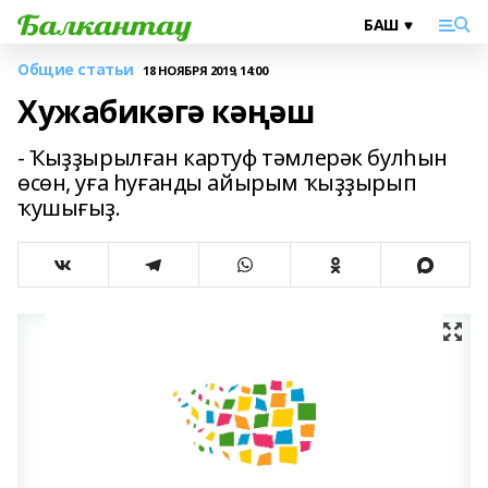
Общие статьи
18 НОЯБРЯ 2019, 14:00
Хужабикәгә кәңәш
- Ҡыҙҙырылған кар­­туф тәмлерәк бул­һын
өсөн, уға һуғанды айырым ҡыҙҙырып
ҡушығыҙ.