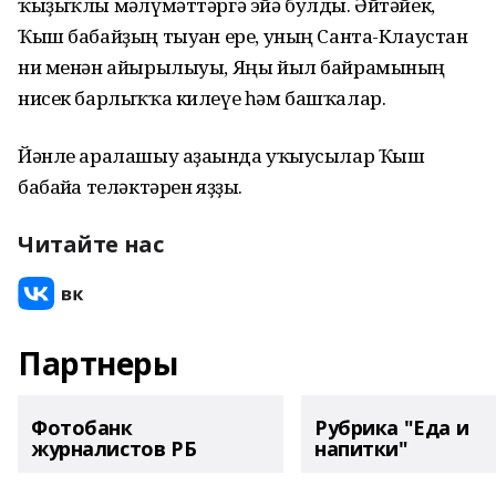
ҡыҙыҡлы мәғлүмәттәргә эйә булды. Әйтәйек,
Ҡыш бабайҙың тыуған ере, уның Санта-Клаустан
ни менән айырылыуы, Яңы йыл байрамының
нисек барлыҡҡа килеүе һәм башҡалар.
Йәнле аралашыу аҙағында уҡыусылар Ҡыш
бабайға теләктәрен яҙҙы.
Читайте нас
Партнеры
Фотобанк
Рубрика "Еда и
журналистов РБ
напитки"