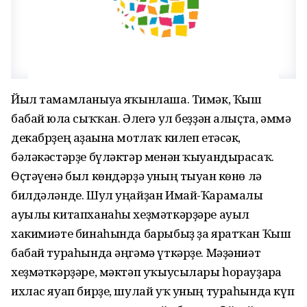
Йыл тамамланыуға яҡынлаша. Тимәк, Ҡыш
бабай юлға сыҡҡан. Әлегә ул беҙҙән алыҫта, әммә
декабрҙең аҙағына мотлаҡ килеп етәсәк,
бәләкәстәрҙе бүләктәр менән ҡыуандырасаҡ.
Өҫтәүенә был көндәрҙә уның тыуған көнө лә
билдәләнде. Шул уңайҙан Имай-Ҡарамалы
ауылы китапханаһы хеҙмәткәрҙәре ауыл
хакимиәте бинаһында барыбыҙ ҙа яратҡан Ҡыш
бабай тураһында әңгәмә үткәрҙе. Мәҙәниәт
хеҙмәткәрҙәре, мәктәп уҡыусылары һорауҙарға
ихлас яуап бирҙе, шулай уҡ уның тураһында күп