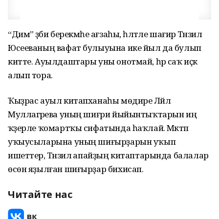
“Дим” әҙәби берекмәһе ағзаһы, һәләтле шағирә Тәнзилә
Юсееваның вафат булыуына ике йыл да булып
китте. Ауылдаштары уны онотмай, һәр саҡ иҫкә
алып тора.
Ҡыҙрас ауыл китапханаһы мөдире Ләйлә
Муллагәрәева уның шиғри йыйынтыҡтарын иң
ҡәҙерле ҡомартҡы сифатында һаҡлай. Мәктәп
уҡыусыларына уның шиғырҙарын уҡып
ишеттерә, Тәнзилә апайҙың китаптарында балалар
өсөн яҙылған шиғырҙар бихисап.
Читайте нас