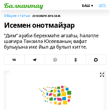
Общие статьи
23 НОЯБРЯ 2019, 04:45
Исемен онотмайҙар
“Дим” әҙәби берекмәһе ағзаһы, һәләтле
шағирә Тәнзилә Юсееваның вафат
булыуына ике йыл да булып китте.