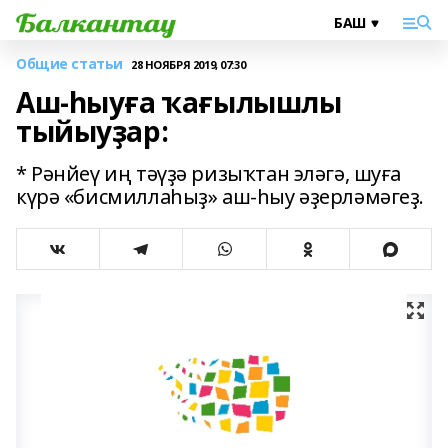
Общие статьи
28 НОЯБРЯ 2019, 07:30
Аш-һыуға ҡағылышлы
тыйыуҙар:
* Рәнйеү иң тәүҙә ризыҡтан эләгә, шуға
күрә «бисмиллаһыҙ» аш-һыу әҙерләмәгеҙ.