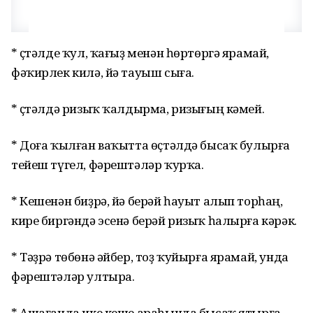
* Өҫтәлде ҡул, ҡағыҙ менән һөртөргә ярамай,
фәҡирлек килә, йә тауыш сыға.
* Өҫтәлдә ризыҡ ҡалдырма, ризығың кәмей.
* Доға ҡылған ваҡытта өҫтәлдә бысаҡ булырға
тейеш түгел, фәрештәләр ҡурҡа.
* Кешенән биҙрә, йә берәй һауыт алып торһаң,
кире биргәндә эсенә берәй ризыҡ һалырға кәрәк.
* Тәҙрә төбөнә әйбер, тоҙ ҡуйырға ярамай, унда
фәрештәләр ултыра.
* Ашағанда ике кеше араһында бысаҡ ятырға