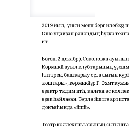
2019 йыл, ә уның менән бергә илебеҙҙ
Ошо уңайҙан райондың һәүәҫкәр теа
итә.
Бөгөн, 2 декабрҙә, Соколовка ауыл
Көрмәнкәй ауыл клубтарының үҙешмәк
һәләттәрен, башҡарыу оҫталығын күр
ҡоштары», көрмәнкәйҙәр Г. Әхмәтҡужи
өҙөктәр тәҡдим итһә, ҡалған өс кол
өҙөк һайлаған. Төрлө йәштәге артис
донъяһында «йәшәй».
Театр коллективтарының сығыштары