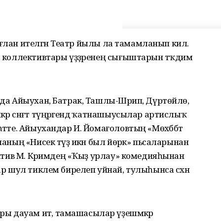
ә иғлан ителгән Театр йылы ла тамамланып килә.
тр коллективтары үҙҙәренең сығыштарын тәҡдим
ында Айыухан, Батрак, Ташлы-Шәрип, Дүртөйлө,
әр сәнғәт түңәрәгендә ҡатнашыусылар артислыҡ
һәтте. Айыухандар И. Йомағоловтың «Мөхәббәт
наның «Нисек түҙә икән был йөрәк» пьсаларынан
лектив М. Кәримдең «Ҡыҙ урлау» комедияһынан
тар шул тиклем бирелеп уйнай, тулыһынса сәхнә
 дауам итә, тамашасылар үҙешмәкәр