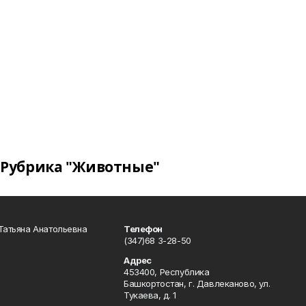
Рубрика "Животные"
Татьяна Анатольевна
Телефон
(347)68 3-28-50
Адрес
453400, Республика
Башкортостан, г. Давлеканово, ул.
Тукаева, д. 1