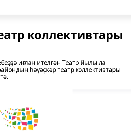
театр коллективтары
ебеҙҙә иғлан ителгән Театр йылы ла
райондың һәүәҫкәр театр коллективтары
тә.