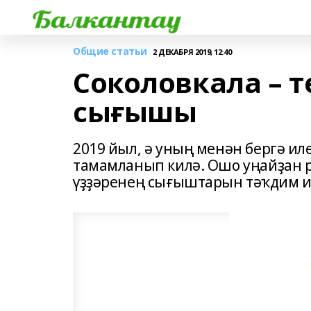
Общие статьи
2 ДЕКАБРЯ 2019, 12:40
Соколовкала – 
сығышы
2019 йыл, ә уның менән бергә ил
тамамланып килә. Ошо уңайҙан 
үҙҙәренең сығыштарын тәҡдим и