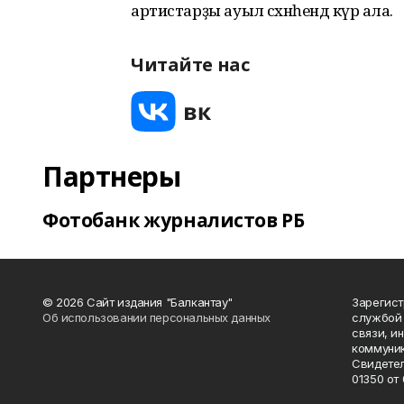
артистарҙы ауыл сәхнәһендә күрә ала.
Читайте нас
Партнеры
Фотобанк журналистов РБ
© 2026 Сайт издания "Балкантау"
Зарегис
Об использовании персональных данных
службой 
связи, и
коммуник
Свидетел
01350 от 