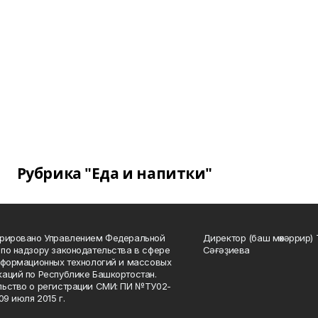
Рубрика "Еда и напитки"
трировано Управлением Федеральной
Директор (баш мөхәррир) 
по надзору законодательства в сфере
Сәғәҙиева
нформационных технологий и массовых
аций по Республике Башкортостан.
ьство о регистрации СМИ: ПИ №ТУ02-
09 июля 2015 г.