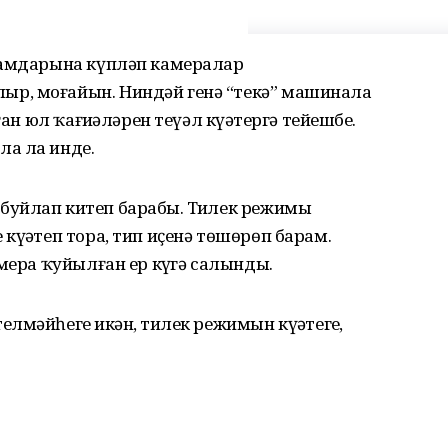
рамдарына күпләп камералар
р, моғайын. Ниндәй генә “текә” машинала
ан юл ҡағиҙәләрен теүәл күҙәтергә тейешбеҙ.
а ла инде.
уйлап китеп барабыҙ. Тиҙлек режимы
күҙәтеп тора, тип иҫенә төшөрөп барам.
мера ҡуйылған ер күҙгә салынды.
мәйһегеҙ икән, тиҙлек режимын күҙәтегеҙ,