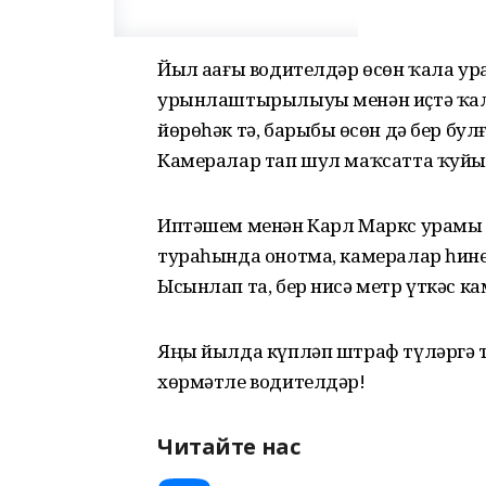
Йыл аҙағы водителдәр өсөн ҡала у
урынлаштырылыуы менән иҫтә ҡалы
йөрөһәк тә, барыбыҙ өсөн дә бер булғ
Камералар тап шул маҡсатта ҡуйыл
Иптәшем менән Карл Маркс урамы б
тураһында онотма, камералар һине 
Ысынлап та, бер нисә метр үткәс ка
Яңы йылда күпләп штраф түләргә тел
хөрмәтле водителдәр!
Читайте нас