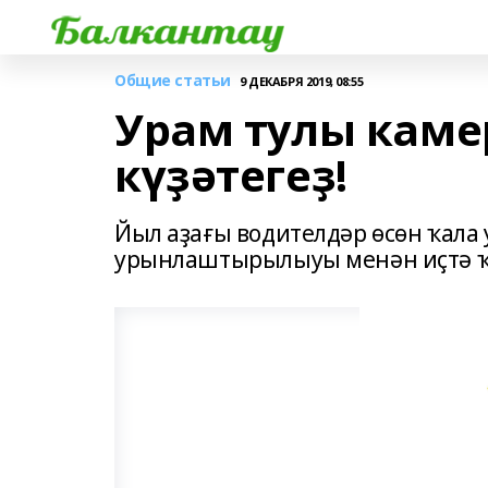
Общие статьи
9 ДЕКАБРЯ 2019, 08:55
Урам тулы каме
күҙәтегеҙ!
Йыл аҙағы водителдәр өсөн ҡала
урынлаштырылыуы менән иҫтә ҡ