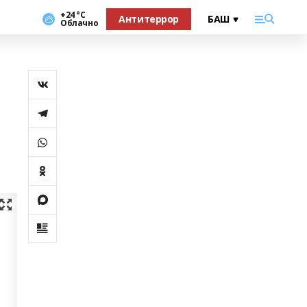
+24 °С
Антитеррор
Облачно