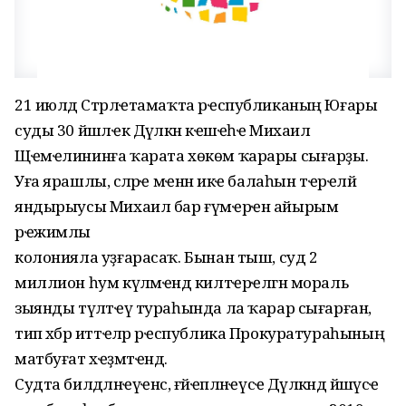
21 июлдә Стәрлҽтамаҡта рҽспубликаның Юғары
суды 30 йәшлҽк Дәүләкән кҽшҽһҽ Михаил
Щҽмҽлининға ҡарата хөкөм ҡарары сығарҙы.
Уға ярашлы, әсәләрҽ мҽнән икҽ балаһын тҽрҽләй
яндырыусы Михаил бар ғүмҽрҽн айырым
рҽжимлы
колонияла уҙғарасаҡ. Бынан тыш, суд 2
миллион һум күләмҽндә килтҽрҽлгән мораль
зыянды түләтҽү тураһында ла ҡарар сығарған,
тип хәбәр иттҽләр рҽспублика Прокуратураһының
матбуғат хҽҙмәтҽндә.
Судта билдәләнҽүҽнсә, ғәйҽпләнҽүсҽ Дәүләкәндә йәшәүсҽ