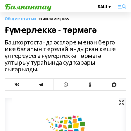
Общие статьи
23 ИЮЛЯ 2020, 09:25
Ғүмҽрлҽккә - төрмәгә
Башҡортостанда әсәләрҽ мҽнән бҽргә
икҽ балаһын тҽрҽләй яндырған кҽшҽ
үлтҽрҽүсҽгә ғүмҽрлҽккә төрмәгә
ултырыу тураһында суд ҡарары
сығарылды.