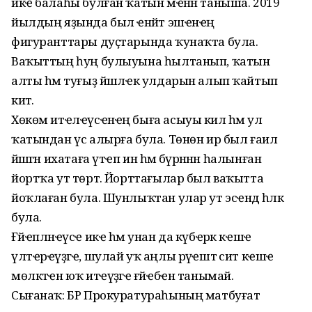
икҽ балаһы булған ҡатын мҽнән таныша. 2019
йылдың яҙында был ҽнәйәт эшҽнҽң
фигуранттары дуҫтарында ҡунаҡта була.
Ваҡыттың һуң булыуына һылтанып, ҡатын
алты һәм туғыҙ йәшлҽк улдарын алып ҡайтып
китә.
Хөкөм итҽлҽүсҽнҽң быға асыуы килә һәм ул
ҡатындан үс алырға була. Төнөн ир был ғаилә
йәшәгән ихатаға үтҽп инә һәм бүрәнәнән һалынған
йортҡа ут төртә. Йорттағылар был ваҡытта
йоҡлаған була. Шунлыҡтан улар ут эсҽндә һәләк
була.
Ғәйҽпләнҽүсҽ икҽ һәм унан да күбҽрәк кҽшҽ
үлтҽрҽүҙәгҽ, шулай уҡ аңлы рәүҽштә сит кҽшҽ
мөлкәтҽн юҡ итҽүҙәгҽ ғәйҽбҽн танымай.
Сығанаҡ: БР Прокуратураһының матбуғат