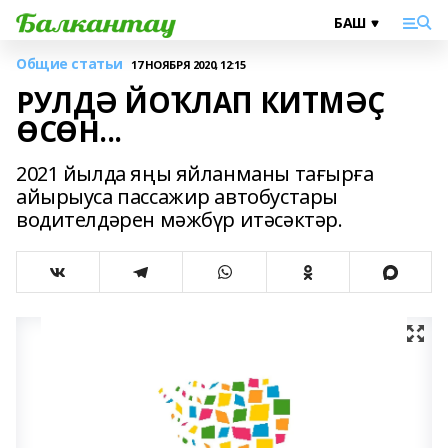
Общие статьи
17 НОЯБРЯ 2020, 12:15
РУЛДӘ ЙОҠЛАП КИТМӘҪ
ӨСӨН...
2021 йылда яңы яйланманы тағырға
айырыуса пассажир автобустары
водителдəрен мəжбүр итəсəктəр.