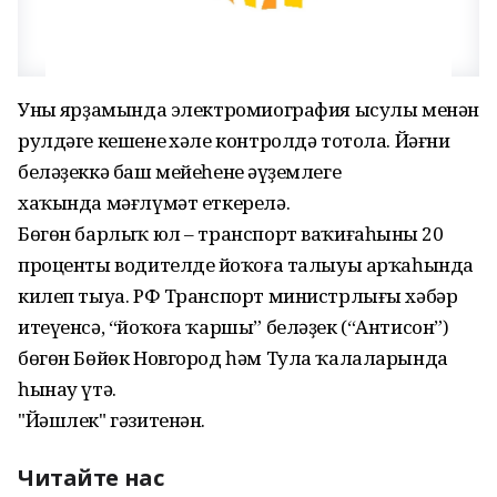
Уның ярҙамында электромиография ысулы менəн
рулдəге кешенең хəле контролдə тотола. Йəғни
белəҙеккə баш мейеһенең əүҙемлеге
хаҡында мəғлүмəт еткерелə.
Бөгөн барлыҡ юл – транспорт ваҡиғаһының 20
проценты водителдең йоҡоға талыуы арҡаһында
килеп тыуа. РФ Транспорт министрлығы хəбəр
итеүенсə, “йоҡоға ҡаршы” белəҙек (“Антисон”)
бөгөн Бөйөк Новгород һəм Тула ҡалаларында
һынау үтə.
"Йәшлек" гәзитенән.
Читайте нас