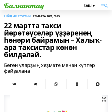
Общие статьи
22 МАРТА 2021, 06:25
22 мартта такси
йөрөтөүселәр үҙҙәренең
һөнәри байрамын – Халыҡ-
ара таксистар көнөн
билдәләй.
Бөгөн уларҙың хеҙмәте менән күптәр
файҙалана