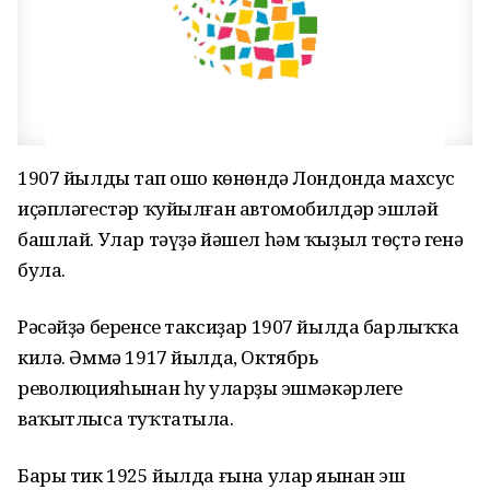
1907 йылдың тап ошо көнөндә Лондонда махсус
иҫәпләгестәр ҡуйылған автомобилдәр эшләй
башлай. Улар тәүҙә йәшел һәм ҡыҙыл төҫтә генә
була.
Рәсәйҙә беренсе таксиҙар 1907 йылда барлыҡҡа
килә. Әммә 1917 йылда, Октябрь
революцияһынан һуң уларҙың эшмәкәрлеге
ваҡытлыса туҡтатыла.
Бары тик 1925 йылда ғына улар яңынан эш