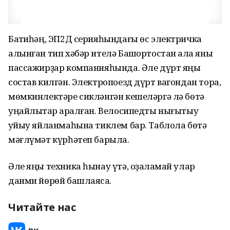
Баҡтиһәң, ЭП2Д серияһындағы өс электричка
алынған тип хәбәр ителә Башҡортостан ҡала яны
пассажирҙар компанияһында. Әле дүрт яңы
состав килгән. Электропоезд дүрт вагондан тора,
мөмкинлектәре сикләнгән кешеләргә лә бөтә
уңайлыҡтар ҡаралған. Велосипедты нығытыу
ҡуйыу яйланмаһына тиклем бар. Таблола бөтә
мәғлүмәт күрһәтеп барыла.
Әле яңы техника һынау үтә, оҙаҡламай улар
даими йөрөй башлаясаҡ.
Читайте нас