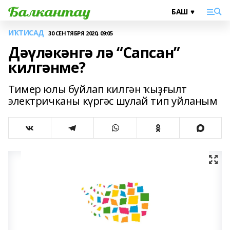
ИҠТИСАД
30 СЕНТЯБРЯ 2020, 09:05
Дәүләкәнгә лә “Сапсан”
килгәнме?
Тимер юлы буйлап килгән ҡыҙғылт
электричканы күргәс шулай тип уйланым