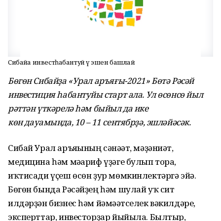
Сибайҙа инвестһабантуй үҙ эшен башлай
Бөгөн Сибайҙа «Урал аръяғы-2021» Бөтә Рәсәй
инвестиция һабантуйы старт ала. Ул өсөнсө йыл
рәттән үткәрелә һәм быйыл да ике
көн
дауамында, 10 – 11 сентябрҙә, эшләйәсәк.
Сибай Урал аръяғының сәнәғәт, мәҙәниәт,
медицина һәм мәғариф үҙәге булып тора,
иҡтисади үҫеш өсөн ҙур мөмкинлектәргә эйә.
Бөгөн бында Рәсәйҙең һәм шулай уҡ сит
илдәрҙән бизнес һәм йәмәғәтселек вәкилдәре,
эксперттар, инвесторҙар йыйыла. Былтыр,