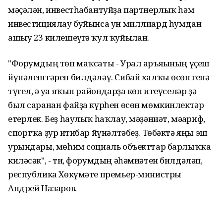
мәҫәлән, инвестһабантуйҙа партнерлыҡ һәм
инвестициялау буйынса ун миллиард һумдан
ашыу 23 килешеүгә ҡул ҡуйылған.
"Форумдың төп маҡсаты - Урал аръяғының үҫеш
йүнәлештәрен билдәләү. Сибай халҡы өсөн генә
түгел, ә уға яҡын райондарҙа көн итеүселәр ҙә
был саранан файҙа күрһен өсөн мөмкинлектәр
етерлек. Беҙ һаулыҡ һаҡлау, мәҙәниәт, мәғариф,
спортҡа ҙур иғтибар йүнәлтәбеҙ. Төбәктә яңы эш
урындары, мөһим социаль объекттар барлыҡҡа
киләсәк", - ти, форумдың әһәмиәтен билдәләп,
республика Хөкүмәте премьер-министры
Андрей Назаров.