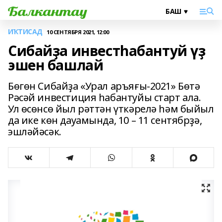
ИҠТИСАД
10 СЕНТЯБРЯ 2021, 12:00
Сибайҙа инвестһабантуй үҙ
эшен башлай
Бөгөн Сибайҙа «Урал аръяғы-2021» Бөтә
Рәсәй инвестиция һабантуйы старт ала.
Ул өсөнсө йыл рәттән үткәрелә һәм быйыл
да ике көн дауамында, 10 – 11 сентябрҙә,
эшләйәсәк.