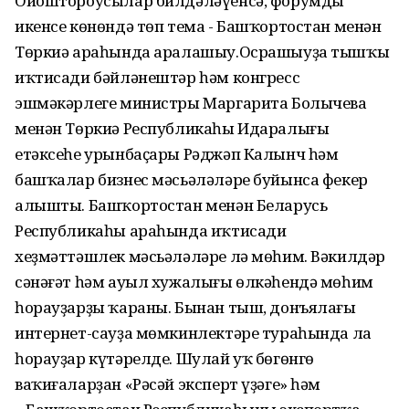
Ойоштороусылар билдәләүенсә, форумдың
икенсе көнөндә төп тема - Башҡортостан менән
Төркиә араһында аралашыу.Осрашыуҙа тышҡы
иҡтисади бәйләнештәр һәм конгресс
эшмәкәрлеге министры Маргарита Болычева
менән Төркиә Республикаһы Идаралығы
етәксеһе урынбаҫары Рәджәп Калынч һәм
башҡалар бизнес мәсьәләләре буйынса фекер
алышты. Башҡортостан менән Беларусь
Республикаһы араһында иҡтисади
хеҙмәттәшлек мәсьәләләре лә мөһим. Вәкилдәр
сәнәғәт һәм ауыл хужалығы өлкәһендә мөһим
һорауҙарҙы ҡараны. Бынан тыш, донъялағы
интернет-сауҙа мөмкинлектәре тураһында ла
һорауҙар күтәрелде. Шулай уҡ бөгөнгө
ваҡиғаларҙан «Рәсәй эксперт үҙәге» һәм