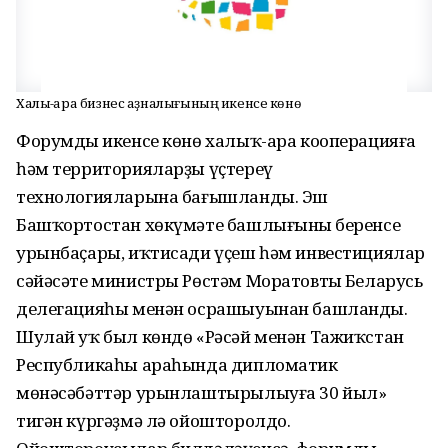
Халыҡ-ара бизнес аҙналығының икенсе көнө
Форумдың икенсе көнө халыҡ-ара кооперацияға
һәм территорияларҙы үҫтереү
технологияларына бағышланды. Эш
Башҡортостан хөкүмәте башлығының беренсе
урынбаҫары, иҡтисади үҫеш һәм инвестициялар
сәйәсәте министры Рөстәм Моратовтың Беларусь
делегацияһы менән осрашыуынан башланды.
Шулай уҡ был көндө «Рәсәй менән Тажиҡстан
Республикаһы араһында дипломатик
мөнәсәбәттәр урынлаштырылыуға 30 йыл»
тигән күргәҙмә лә ойошторолдо.