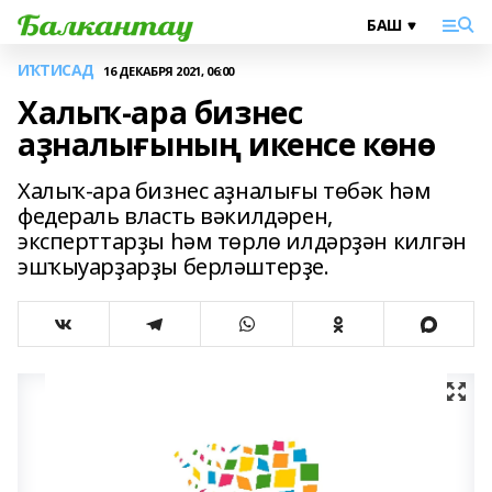
ИҠТИСАД
16 ДЕКАБРЯ 2021, 06:00
Халыҡ-ара бизнес
аҙналығының икенсе көнө
Халыҡ-ара бизнес аҙналығы төбәк һәм
федераль власть вәкилдәрен,
эксперттарҙы һәм төрлө илдәрҙән килгән
эшҡыуарҙарҙы берләштерҙе.