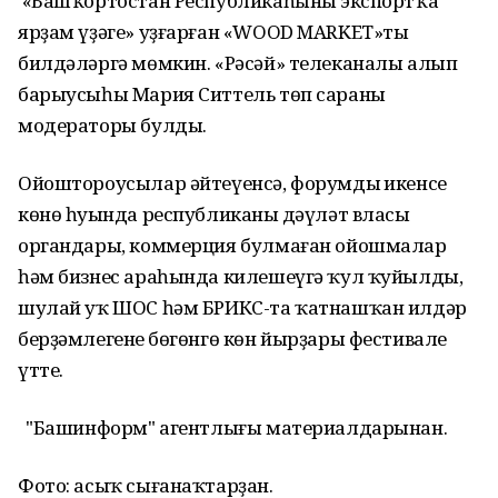
«Башҡортостан Республикаһының экспортҡа
ярҙам үҙәге» уҙғарған «WOOD MARKET»ты
билдәләргә мөмкин. «Рәсәй» телеканалы алып
барыусыһы Мария Ситтель төп сараның
модераторы булды.
Ойоштороусылар әйтеүенсә, форумдың икенсе
көнө һуңында республиканың дәүләт власы
органдары, коммерция булмаған ойошмалар
һәм бизнес араһында килешеүгә ҡул ҡуйылды,
шулай уҡ ШОС һәм БРИКС-та ҡатнашҡан илдәр
берҙәмлегенең бөгөнгө көн йырҙары фестивале
үтте.
"Башинформ" агентлығы материалдарынан.
Фото: асыҡ сығанаҡтарҙан.