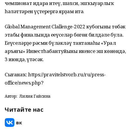
чемпионат идара итеү, шәхси, эшҡыуарлыҡ
һәләттәрен үҫтерергә ярҙам итә.
Global Management Clallenge-2022 кубогының төбәк
этабы финалында еңеүселәр бөгөн билдәле була.
Еңеүселәрҙе рәсми бүләкләү тантанаһы «Урал
аръяғы» Инвестһабантуйының икенсе эш көнөндә,
3 июндә, үтәсәк.
Сығанаҡ: https://pravitelstvorb.ru/ru/press-
office/news.php?
Автор:
Лилия Гайсина
Читайте нас