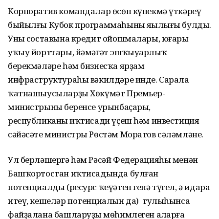
Корпоратив командалар өсөн күнекмә үткәреү
быйылғы Кубок программаһының яңылығы булды.
Уның составына кредит ойошмалары, юғары
уҡыу йорттары, йәмәғәт эшҡыуарлыҡ
берекмәләре һәм бизнесҡа ярҙам
инфраструктураһы вәкилдәре инде. Сарала
ҡатнашыусыларҙы Хөкүмәт Премьер-
министрының беренсе урынбаҫары,
республиканың иҡтисади үҫеш һәм инвестиция
сәйәсәте министры Рөстәм Моратов сәләмләне.
Ул берләшергә һәм Рәсәй Федерацияһы менән
Башҡортостан иҡтисадында булған
потенциалды (ресурс ҡеүәтен генә түгел, ә идара
итеү, кешеләр потенциалын да) тулыһынса
файҙалана башларуҙың мөһимлеген аңларға