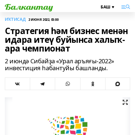
ИҠТИСАД
2 ИЮНЯ 2022, 05:00
Стратегия һәм бизнес менән
идара итеү буйынса халыҡ-
ара чемпионат
2 июндә Сибайҙа «Урал аръяғы-2022»
инвестиция һабантуйы башланды.