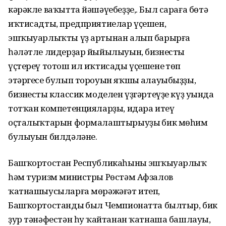
кәрәкле ваҡытта йәшәүебеҙҙе,. Был сараға бөтә
иҡтисадты, предприятиелар үҫешен,
эшҡыуарлыҡты үҙ артынан алып барырға
һәләтле лидерҙар йыйылыуын, бизнесты
үҫтереү тотош ил иҡтисады үҫешенең төп
этәргесе булып тороуын яҡшы аңлауыбыҙҙы,
бизнестың классик моделен үҙгәртеүҙе күҙ уңында
тотҡан компетенцияларҙы, идара итеү
оҫталыҡтарын формалаштырыуҙың бик мөһим
булыуын билдәләне.
Башҡортостан Республикаһының эшҡыуарлыҡ
һәм туризм министры Рөстәм Афзалов
ҡатнашыусыларға мөрәжәғәт итеп,
Башҡортостандың был Чемпионатта былтыр, бик
ҙур тәнәфестән һуң ҡайтанан ҡатнаша башлауы,