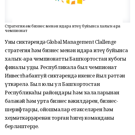
Стратегия һәм бизнес менән идара итеү буйынса халыҡ-ара
чемпионат
Уның сиктәрендә Global Management Clallenge
стратегия һәм бизнес менән идара итеү буйынса
халыҡ-ара чемпионаттың Башҡортостан кубогы
финалы уҙҙы. Республикала был чемпионат
Инвестһабантуй сиктәрендә икенсе йыл рәттән
үткәрелә. Был юлы ул Башҡортостан
Республикаһы райондары һәм ҡалаларынан
бәләкәй һәм урта бизнес вәкилдәрен, бизнес-
шерифтарҙы, ойошмалар етәкселәрен һәм
хеҙмәткәрҙәренән торған һигеҙ команданы
берләштерҙе.