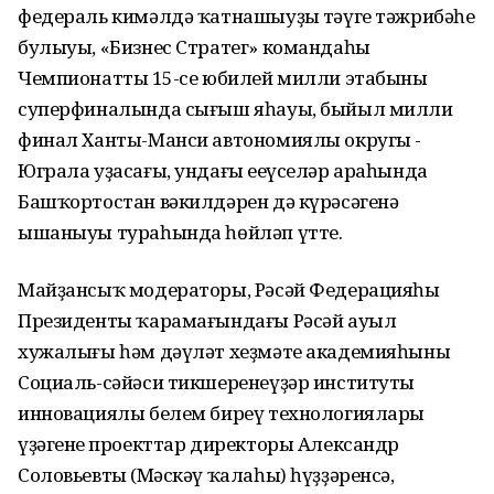
федераль кимәлдә ҡатнашыуҙың тәүге тәжрибәһе
булыуы, «Бизнес Стратег» командаһы
Чемпионаттың 15-се юбилей милли этабының
суперфиналында сығыш яһауы, быйыл милли
финал Ханты-Манси автономиялы округы -
Юграла уҙасағы, ундағы еңеүселәр араһында
Башҡортостан вәкилдәрен дә күрәсәгенә
ышаныуы тураһында һөйләп үтте.
Майҙансыҡ модераторы, Рәсәй Федерацияһы
Президенты ҡарамағындағы Рәсәй ауыл
хужалығы һәм дәүләт хеҙмәте академияһының
Социаль-сәйәси тикшеренеүҙәр институты
инновациялы белем биреү технологиялары
үҙәгенең проекттар директоры Александр
Соловьевтың (Мәскәү ҡалаһы) һүҙҙәренсә,