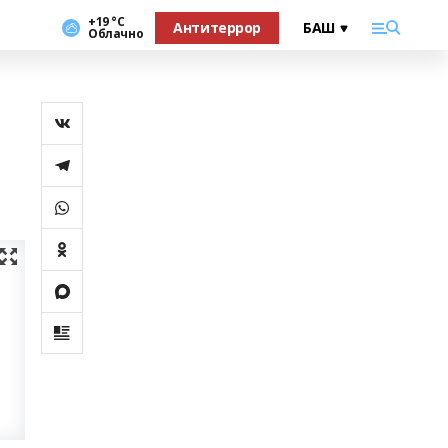
+19 °С
Антитеррор
Облачно