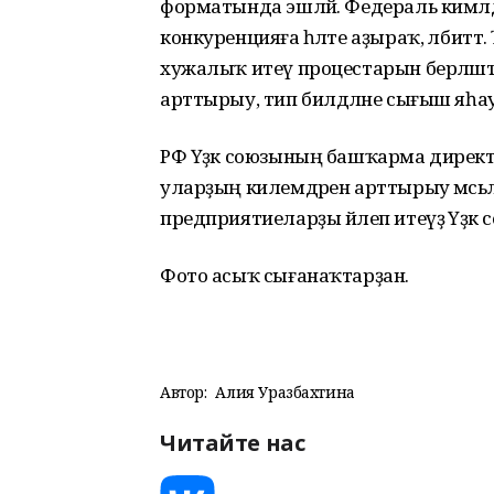
форматында эшләй. Федераль кимәлдә 
конкуренцияға һәләте аҙыраҡ, әлби
хужалыҡ итеү процестарын берләштер
арттырыу, тип билдәләне сығыш яһа
РФ Үҙәк союзының башҡарма дирек
уларҙың килемдәрен арттырыу мәсьәләл
предприятиеларҙы йәлеп итеүҙә Үҙәк
Фото асыҡ сығанаҡтарҙан.
Автор:
Алия Уразбахтина
Читайте нас