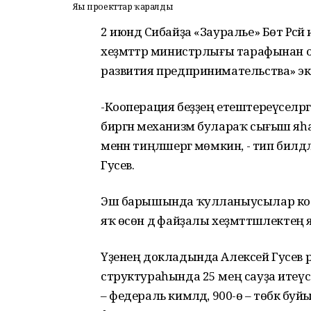
Яңы проекттар ҡаралды
2 июндә Сибайҙа «Зауралье» Бөтә Рәсә
хеҙмәттәр министрлығы тарафынан
развития предпринимательства» эк
-Кооперация беҙҙең етештереүселәрг
биргән механизм булараҡ сығыш яһай.
менән тиңләшергә мөмкин, - тип билдә
Гусев.
Эш барышында ҡулланыусылар коопер
яҡ өсөн дә файҙалы хеҙмәттәшлекте
Үҙенең докладында Алексей Гусев
структураһында 25 мең сауҙа итеүс
– федераль кимәлдә, 900-ө – төбәк буй