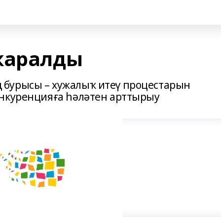
ҡаралды
бурысы – хужалыҡ итеү процестарын
онкуренцияға һәләтен арттырыу