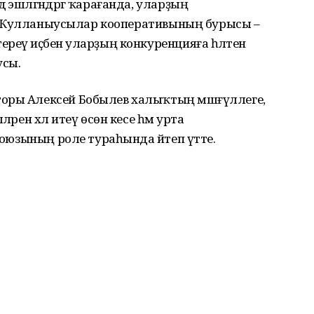
эшләгәндәргә ҡарағанда, уларҙың
ттә. Ҡулланыусылар кооперативының бурысы –
еү иҫәбенә уларҙың конкуренцияға һәләтен
усы.
торы Алексей Бобылев халыҡтың мәшғүллеге,
әрен хәл итеү өсөн кесе һәм урта
 союзының роле тураһында әйтеп үтте.