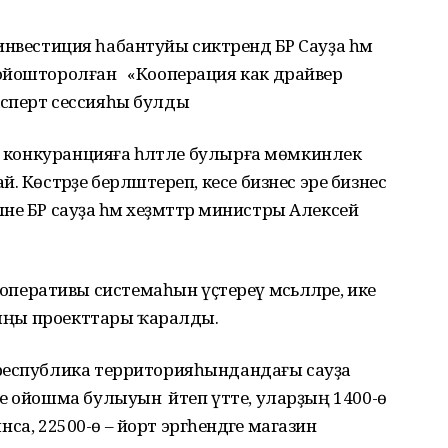
й инвестиция һабантуйы сиктәрендә БР Сауҙа һәм
 ойошторолған «Кооперация как драйвер
сперт сессияһы булды
ә конкуранцияға һәләтле булырға мөмкинлек
 Көстәрҙе берләштереп, кесе бизнес эре бизнес
ләне БР сауҙа һәм хеҙмәттәр министры Алексей
ативы системаһын үҫтереү мәсьәләләре, ике
ң яңы проекттары ҡаралды.
 республика территорияһындандағы сауҙа
е ойошма булыуын әйтеп үтте, уларҙың 1400-ө
ынса, 22500-ө – йорт эргәһендәге магазин