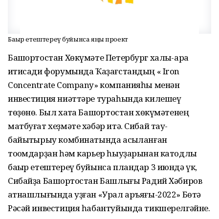
Баҡыр етештереү буйынса яңы проект
Башҡортостан Хөкүмәте Петербург халыҡ-ара
иҡтисади форумында Ҡаҙағстандың « Iron
Concentrate Company» компанияһы менән
инвестиция ниәттәре тураһында килешеү
төҙөнө. Был хаҡта Башҡортостан хөкүмәтенең
матбуғат хеҙмәте хәбәр итә. Сибай тау-
байыҡтырыу комбинатында асыҡланған
тоҡомдарҙан һәм карьер һыуҙарынан катодлы
баҡыр етештереү буйынса пландар 3 июндә үк,
Сибайҙа Башҡортостан Башлығы Радий Хәбиров
ҡатнашлығында уҙған «Урал аръяғы-2022» Бөтә
Рәсәй инвестиция һабантуйында тикшерелгәйне.