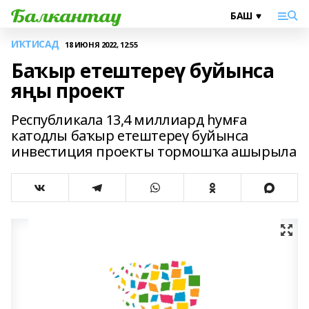
ИҠТИСАД
18 ИЮНЯ 2022, 12:55
Баҡыр етештереү буйынса
яңы проект
Республикала 13,4 миллиард һумға
катодлы баҡыр етештереү буйынса
инвестиция проекты тормошҡа ашырыла