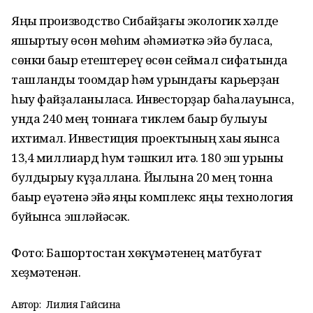
Яңы производство Сибайҙағы экологик хәлде
яҡшыртыу өсөн мөһим әһәмиәткә эйә буласаҡ,
сөнки баҡыр етештереү өсөн сеймал сифатында
ташландыҡ тоҡомдар һәм урындағы карьерҙан
һыу файҙаланыласаҡ. Инвесторҙар баһалауынса,
унда 240 мең тоннаға тиклем баҡыр булыуы
ихтимал. Инвестиция проектының хаҡы яҡынса
13,4 миллиард һум тәшкил итә. 180 эш урыны
булдырыу күҙаллана. Йылына 20 мең тонна
баҡыр ҡеүәтенә эйә яңы комплекс яңы технология
буйынса эшләйәсәк.
Фото: Башҡортостан хөкүмәтенең матбуғат
хеҙмәтенән.
Автор:
Лилия Гайсина