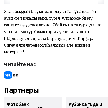
Халҡыбыҙҙың быуындан-быуынға күсә килгән
ауыҙ-тел ижады ғына түгел, ҡулланма-биҙәү
сәнғәте лә үҙенсәлекле. Ябай ғына ептәр оҫталар
ҡулында матур биҙәктәргә әүерелә. Ташлы-
Шәрип ауылында ла бар шундай маһирҙар.
Сигеү өлгөләренә күҙ һалығыҙ әле, ниндәй
матурлыҡ!
Читайте нас
Партнеры
Фотобанк
Рубрика "Еда и