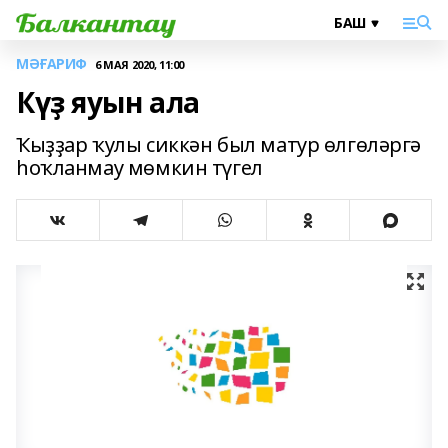
МӘҒАРИФ
6 МАЯ 2020, 11:00
Күҙ яуын ала
Ҡыҙҙар ҡулы сиккән был матур өлгөләргә
һоҡланмау мөмкин түгел