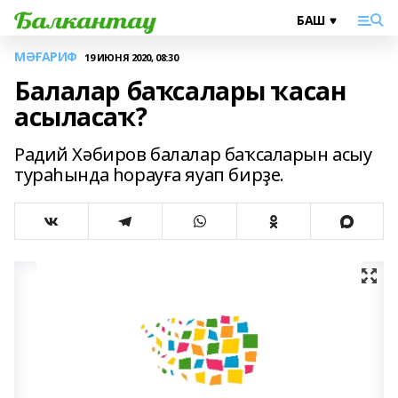
МӘҒАРИФ
19 ИЮНЯ 2020, 08:30
Балалар баҡсалары ҡасан
асыласаҡ?
Радий Хәбиров балалар баҡсаларын асыу
тураһында һорауға яуап бирҙе.