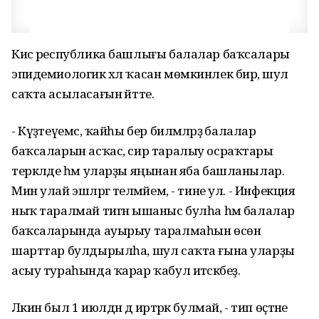
Кисә республика башлығы балалар баҡсалары
эпидемиологик хәл ҡасан мөмкинлек бирә, шул
саҡта асыласағын әйтте.
- Күҙәтеүемсә, ҡайһы бер биләмәләрҙә балалар
баҡсаларын асҡас, сир таралыу осраҡтары
теркәлде һәм уларҙы яңынан яба башланылар.
Мин улай эшләргә теләмәйем, - тине ул. - Инфекция
ныҡ таралмай тигән ышаныс булһа һәм балалар
баҡсаларында ауырыу таралмаһын өсөн
шарттар булдырылһа, шул саҡта ғына уларҙы
асыу тураһында ҡарар ҡабул итәсәкбеҙ.
Ләкин был 1 июлдән дә иртәрәк булмай, - тип өҫтәне