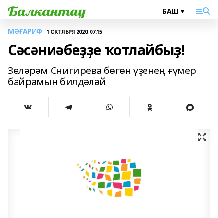
МӘҒАРИФ
1 ОКТЯБРЯ 2020, 07:15
Сәсәниәбеҙҙе ҡотлайбыҙ!
Зөләрәм Снигирева бөгөн үҙенең ғүмер
байрамын билдәләй