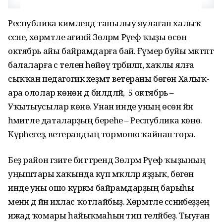
Республика кимәлендә танылыу яулаған халыҡ
сәсәне, хөрмәтле ағинәй Зөләрәм Рәүеф ҡыҙы өсөн
октябрь айы байрамдарға бай. Ғүмер буйы мәктәптә
балаларға әсә теленә һөйөү тәрбиәләп, хаҡлы ялға
сыҡҡан педагогик хеҙмәт ветераны бөгөн Халыҡ-
ара ололар көнөн дә билдәләй, ә 5 октябрь –
Уҡытыусылар көнө. Унан инде уның өсөн йәнә
әһәмиәтле даталарҙың береһе – Республика көнө.
Күрәһегеҙ, ветерандың тормошо ҡайнап тора.
Беҙ район гәзите биттәрендә Зөләрәм Рәүеф ҡыҙының
уңыштары хаҡында күп мәҡәләләр яҙҙыҡ, бөгөн
инде уны ошо күркәм байрамдарҙың барыһы
менән дә йәнә ихлас ҡотлайбыҙ. Хөрмәтле сәсәниәбеҙҙең
ижад ҡомары һайыҡмаһын тип теләйбеҙ. Тыуған