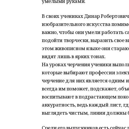
умелыми руками.
В своих учениках Динар Робертови
изобразительного искусства помимо
важно, чтобы они умели работать са
подойти творчески, выразить свое 
этом живописном языке они старают
видят лишь в ярких тонах.
На уроках черчения ученики выпол
которые выбирают профессии элект
черчение для них является одним и
всегда им поможет, подскажет, объя
воспитывают в подрастающем поколе
аккуратность, ведь каждый лист, г
выглядеть чистым, линии должны 
Среди его выпускников есть сейчас