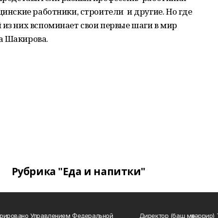
цинские работники, строители и другие. Но где
 из них вспоминает свои первые шаги в мир
а Шакирова.
Рубрика "Еда и напитки"
трировано Управлением Федеральной
Директор (баш мөхәррир) 