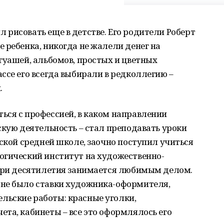
рисовать еще в детстве. Его родители Роберт
 ребенка, никогда не жалели денег на
гуашей, альбомов, простых и цветных
ссе его всегда выбирали в редколлегию –
.
ься с профессией, в каком направлении
скую деятельность – стал преподавать уроки
ской средней школе, заочно поступил учиться
огический институт на художественно-
 три десятилетия занимается любимым делом.
не было ставки художника-оформителя,
ьские работы: красные уголки,
та, кабинеты – все это оформлялось его