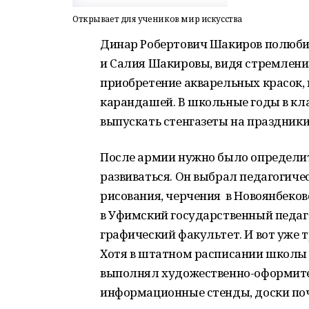
Открывает для учеников мир искусства
Динар Робертович Шакиров полюбил 
и Салия Шакировы, видя стремление
приобретение акварельных красок, 
карандашей. В школьные годы в кла
выпускать стенгазеты на праздники
После армии нужно было определит
развиваться. Он выбрал педагогиче
рисования, черчения в Новоянбеков
в Уфимский государственный педаг
графический факультет. И вот уже
Хотя в штатном расписании школы 
выполнял художественно-оформител
информационные стенды, доски поче