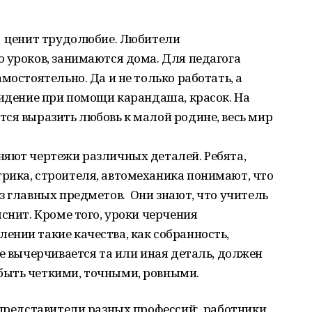
ч ценит трудолюбие. Любители
 уроков, занимаются дома. Для педагога
мостоятельно. Да и не только работать, а
видение при помощи карандаша, красок. На
ся выразить любовь к малой родине, весь мир
няют чертежи различных деталей. Ребята,
рика, строителя, автомеханика понимают, что
з главных предметов. Они знают, что учитель
снит. Кроме того, уроки черчения
нии такие качества, как собранность,
де вычерчивается та или иная деталь, должен
быть четкими, точными, ровными.
 представители разных профессий: работники