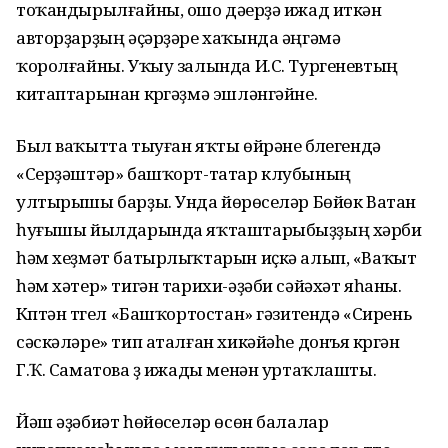
тоҡандырылғайны, ошо дәүерҙә ижад иткән
авторҙарҙың әҫәрҙәре хаҡында әңгәмә
ҡоролғайны. Уҡыу залында И.С. Тургеневтың
китаптарынан күргәҙмә эшләнгәйне.
Был ваҡытта тыуған яҡты өйрәнеү бүлегендә
«Серҙәштәр» башҡорт-татар клубының
ултырышы барҙы. Унда йөрөүселәр Бөйөк Ватан
һуғышы йылдарында яҡташтарыбыҙҙың хәрби
һәм хеҙмәт батырлыҡтарын иҫкә алып, «Ваҡыт
һәм хәтер» тигән тарихи-әҙәби сәйәхәт яһаны.
Күптән түгел «Башҡортостан» гәзитендә «Сирень
сәскәләре» тип аталған хикәйәһе донъя күргән
Г.Ҡ. Саматова үҙ ижады менән уртаҡлашты.
Йәш әҙәбиәт һөйөүселәр өсөн балалар