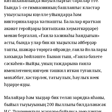
китапханаһында мауыҡтырғыс саралар үтте.
Бында 5-се гимназияның башланғыс кластар
уҡыусылары күңелле уйындарҙа һәм
викториналарҙа ҡатнашты. Балалар яратҡан
әкәиәт геройҙары (китапхана хеҙмәткәрҙәре)
менән бергәләп, «Ғаилә хазинаһы һандығын»
асты, бында улар бик күп ҡыҙыҡлы әйберҙәр
тапты, шәжәрә төҙөргә өйрәнде, ғаилә йолалары
хаҡында һөйләште. Бынан тыш, «Ғаилә бәхете
сәскәһен» йыйҙы, уның таждарына ғаилә
именлегенең нигеҙен тәшкил иткән туғанлыҡ,
мөхәббәт, хәстәрлек, татыулыҡ, һаулыҡ кеүек
һүҙҙәрҙе яҙҙы.
Малайҙар һәм ҡыҙҙар бик теләп зарядка яһаны,
быйыл тыуыуының 200 йыллығы билдәләнәсәк
И.С. Тургеневтың әҫәрҙәре буйынса әҙерләнгән