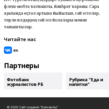
флеш-мобта ҡатнашты, йәнһүрәт ҡараны. Сара
аҙағында өҫтәл артына йыйылып, сәй эстеләр,
төрлө илдәрҙең сәй эсеү йолалары менән
таныштылар.
Читайте нас
Партнеры
Фотобанк
Рубрика "Еда и
журналистов РБ
напитки"
© 2026 Сайт издания "Балкантау"