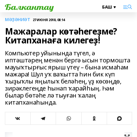
МӘҘӘНИӘТ
27 ИЮНЯ 2018, 08:14
Мажаралар көтәһегеҙме?
Китапханаға килегеҙ!
Компьютер уйынында түгел, ә
иптәштәрең менән бергә ысын тормошта
мауыҡтырғыс ярыш үтеү – бына исмаһам
мажара! Шул уҡ ваҡытта һин бик күп
ҡыҙыҡлы яңылыҡ беләһең, үҙ көсөңдө,
зирәклегеңде һынап ҡарайһың. Һәм
былар бөтәһе лә тыуған ҡалаң
китапханаһында.