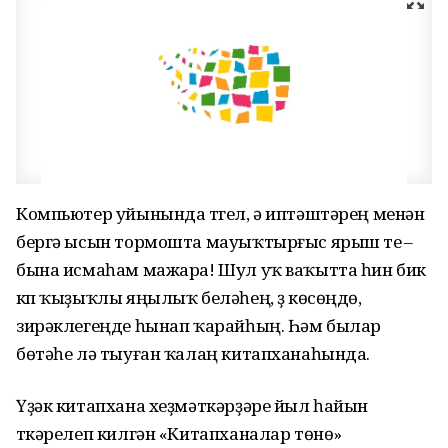
Компьютер уйынында түгел, ә иптәштәрең менән
бергә ысын тормошта мауыҡтырғыс ярыш үтеү –
бына исмаһам мажара! Шул уҡ ваҡытта һин бик
күп ҡыҙыҡлы яңылыҡ беләһең, үҙ көсөңдө,
зирәклегеңде һынап ҡарайһың. Һәм былар
бөтәһе лә тыуған ҡалаң китапханаһында.
Үҙәк китапхана хеҙмәткәрҙәре йыл һайын
үткәрелеп килгән «Китапханалар төнө»