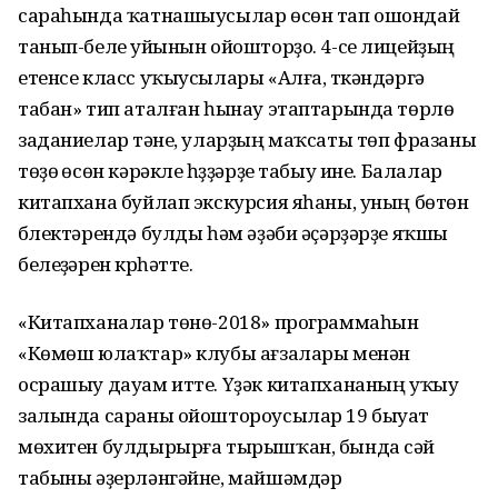
сараһында ҡатнашыусылар өсөн тап ошондай
танып-белеү уйынын ойошторҙо. 4-се лицейҙың
етенсе класс уҡыусылары «Алға, үткәндәргә
табан» тип аталған һынау этаптарында төрлө
заданиелар үтәне, уларҙың маҡсаты төп фразаны
төҙөү өсөн кәрәкле һүҙҙәрҙе табыу ине. Балалар
китапхана буйлап экскурсия яһаны, уның бөтөн
бүлектәрендә булды һәм әҙәби әҫәрҙәрҙе яҡшы
белеүҙәрен күрһәтте.
«Китапханалар төнө-2018» программаһын
«Көмөш юлаҡтар» клубы ағзалары менән
осрашыу дауам итте. Үҙәк китапхананың уҡыу
залында сараны ойоштороусылар 19 быуат
мөхитен булдырырға тырышҡан, бында сәй
табыны әҙерләнгәйне, майшәмдәр