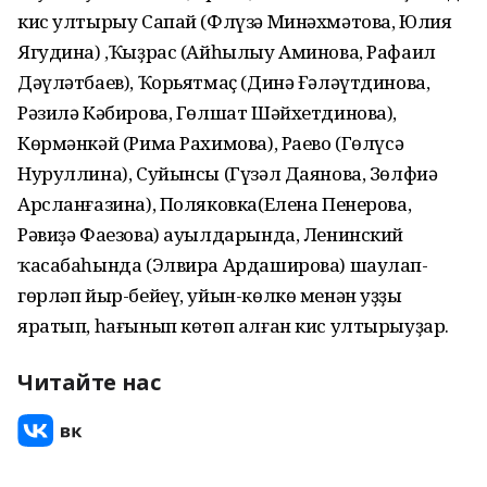
кис ултырыу Сапай (Флүзә Минәхмәтова, Юлия
Ягудина) ,Ҡыҙрас (Айһылыу Аминова, Рафаил
Дәүләтбаев), Ҡорьятмаҫ (Динә Ғәләүтдинова,
Рәзилә Кәбирова, Гөлшат Шәйхетдинова),
Көрмәнкәй (Рима Рахимова), Раево (Гөлүсә
Нуруллина), Суйынсы (Гүзәл Даянова, Зөлфиә
Арсланғазина), Поляковка(Елена Пенерова,
Рәвиҙә Фаезова) ауылдарында, Ленинский
ҡасабаһында (Элвира Ардаширова) шаулап-
гөрләп йыр-бейеү, уйын-көлкө менән уҙҙы
яратып, һағынып көтөп алған кис ултырыуҙар.
Читайте нас