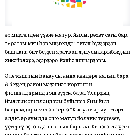
Һәр миҙгелдең үҙенә матур, йылы, рәхәт сағы бар.
“Яратам мин һәр миҙгелде” тигән һүҙҙәрҙән
башлана бит беҙҙең яратҡан яҙыусыларыбыҙҙың
хикәйәләре, әҫәрҙәре, йәиһә шиғырҙары.
Әле ҡыштың һанаулы ғына көндәре ҡалып бара.
Ә беҙҙең район мәҙәниәт йортоноң
филиалдарында эш әүҙем бара. Уларҙың
йыллыҡ эш пландары буйынса Яңы йыл
байрамдары менән бергә “Кис ултырыу” старт
алды. Һәр ауылда ошо матур йоланы тергеҙеү,
үҫтереү өҫтөндә эш алып барыла. Киләсәктә үҫеп
килгән йәштәр ошо йолаларҙы онотмаһындар,