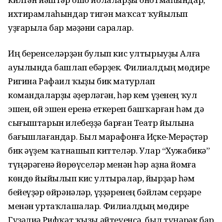
ихтирамлаһындар тигән маҡсат ҡуйылып
уҙғарыла бар мәҙәни саралар.
Иң беренселәрҙән булып кис ултырыуҙы Алға
ауылында башлап ебәрҙек. Филиалдың мөдире
Ригина Рафаил ҡыҙы бик матурлап
командаларҙы әҙерләгән, һәр кем үҙенең ҡул
эшен, өй эшен еренә еткереп башҡарған һәм дә
сығыштарын илебеҙҙә барған Театр йылына
бағышлағандар. Был марафонға Иҫке-Мерәҫтәр
бик әүҙем ҡатнашып киттеләр. Улар “Хужабикә”
түңәрәгенә йөрөүселәр менән һәр аҙна йомға
көндө йыйылып кис ултыралар, йырҙар һәм
бейеүҙәр өйрәнәләр, үҙҙәренең бәйләм серҙәре
менән уртаҡлашалар. Филиалдың мөдире
Гүзәлиә Рифҡәт ҡыҙы әйтеүенсә, был түңәрәк бар