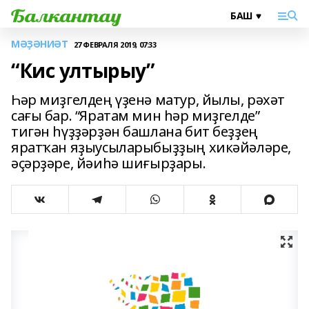
МӘҘӘНИӘТ
27 ФЕВРАЛЯ 2019, 07:33
“Кис ултырыу”
Һәр миҙгелдең үҙенә матур, йылы, рәхәт
сағы бар. “Яратам мин һәр миҙгелде”
тигән һүҙҙәрҙән башлана бит беҙҙең
яратҡан яҙыусыларыбыҙҙың хикәйәләре,
әҫәрҙәре, йәиһә шиғырҙары.