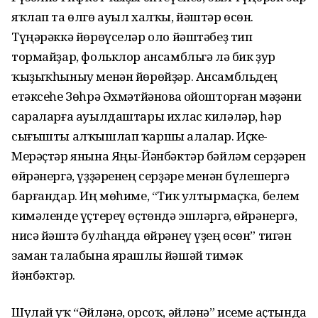
яҡлап та өлгө ауыл халҡы, йәштәр өсөн.
Түңәрәккә йөрөүселәр оло йәштәбеҙ тип
тормайҙар, фольклор ансамбльгә лә бик ҙур
ҡыҙыҡһыныу менән йөрөйҙәр. Ансамбльдең
етәксеһе Зөһрә Әхмәтйәнова ойошторған мәҙәни
сараларға ауылдаштары ихлас киләләр, һәр
сығышты алҡышлап ҡаршы алалар. Иҫке-
Мерәҫтәр янына Яңы-Йәнбәктәр бәйләм серҙәрен
өйрәнергә, үҙҙәренең серҙәре менән бүлешергә
барғандар. Иң мөһиме, “Тик ултырмаҫҡа, белем
кимәленде үҫтереү өҫтөндә эшләргә, өйрәнергә,
нисә йәштә булһаңда өйрәнеү үҙең өсөн” тигән
заман талабына ярашлы йәшәй тимәк
йәнбәктәр.
Шулай уҡ “Әйләнә, орсоҡ, әйләнә” исеме аҫтында