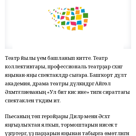
Театр йылы әүем башланып китте. Театр
коллективтары, профессиональ театрҙар сәхнәгә
яңынан-яңы спектаклдәр сығара. Башҡорт дәүләт
академия, драма театры дәүләкәндәргә Айгөл
Әхмәтғәлиеваның «Ул бит кисә ине» тигән сираттағы
спектаклен тәҡдим итә.
Пьесаның төп геройҙары Диләрә менән Әсхәт
яңғыҙлыҡтан ялҡып, тормоштарын нисек тә
үҙгәртергә, үҙ парҙарын яңынан табырға өмөтләнгән