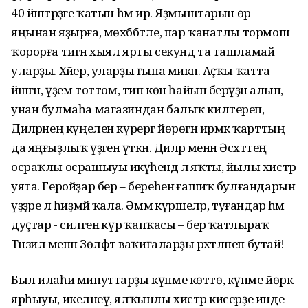
40 йәштәрҙәге ҡатын һәм ир. Яҙмыштарын өр -
яңынан яҙырға, мөхәббәтле, пар ҡанатлы тормош
ҡорорға тигән хыял ярты секунд та ташламай
уларҙы. Хәйер, уларҙы ғына микән. Аҫҡы ҡатта
йәшәгән, үҙем тоттом, тип көн һайын берәүҙән алып,
унан булмаһа магазиндан балыҡ килтереп,
Диләрәнең күңелен күрергә йөрөгән ирмәк ҡарттың
да яңғыҙлыҡ үҙәгенә үткән. Диләрә менән Әсхәттең
осраҡлы осрашыуы икәүһендә лә яҡты, йылы хистәр
уята. Геройҙар бер – береһенә ғашиҡ булғандарын
үҙҙәре лә һиҙмәй ҡала. Әммә күршеләр, туғандар һәм
дуҫтар - силәгенә күрә ҡапҡасы – бер ҡатлыраҡ
Тәнзилә менән Зөлфәт ваҡиғаларҙы рәхәтләнеп бутай!
Был илаһи минуттарҙы күпме көттө, күпме йөрәк
ярһыуы, икеләнеү, ялҡынлы хистәр кисерҙе инде