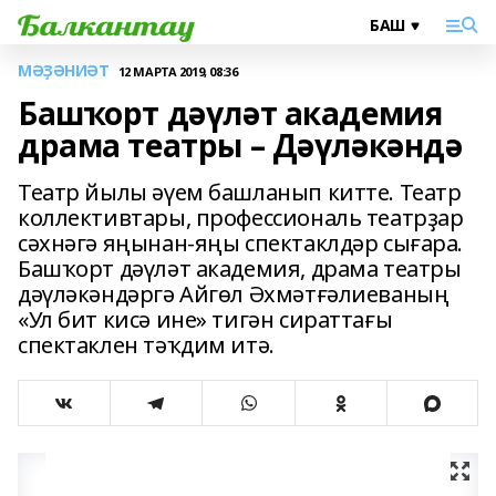
МӘҘӘНИӘТ
12 МАРТА 2019, 08:36
Башҡорт дәүләт академия
драма театры – Дәүләкәндә
Театр йылы әүем башланып китте. Театр
коллективтары, профессиональ театрҙар
сәхнәгә яңынан-яңы спектаклдәр сығара.
Башҡорт дәүләт академия, драма театры
дәүләкәндәргә Айгөл Әхмәтғәлиеваның
«Ул бит кисә ине» тигән сираттағы
спектаклен тәҡдим итә.