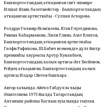
Башҡортостандың атҡаҙанған сәнғәт эшмәкәре
Илшат Яхин, балетмейстер - Башҡортостандың
атҡаҙанған артисткаһы - Сулпан Асҡарова.
Ролдәрҙе Гөлмирә Исмәғилева, Юлиә Ғәләүетдинова,
Римма Ҡаһарманова, Лилиә Ғәлина, Азат Вәлитов,
Башҡортостандың атҡаҙанған артисткаһы
Гөлфиә Рафиҡова, Ш.Бабич исемендәге дәүләт йәштәр
премияһы лауреаты Артур Ҡунаҡбаев,
Башҡортостандың халыҡ артисы Әхәт Хөсәйенов,
Рәсәйҙең атҡаҙанған, Башҡортостандың халыҡ
артисы Илдар Сәйетов башҡара .
Автор хаҡында: Айгөл Ғабдулла ҡыҙы
Әхмәтғәлиева 1973 йылда Татарстандың
Аҡтаныш районы Ҡасҡын ауылында тыуған.