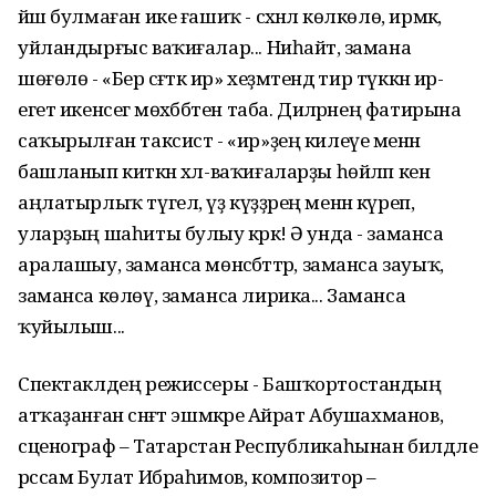
йәш булмаған ике ғашиҡ - сәхнәлә көлкөлө, ирмәк,
уйландырғыс ваҡиғалар... Ниһайәт, замана
шөғөлө - «Бер сәғәткә ир» хеҙмәтендә тир түккән ир-
егет икенсегә мөхәббәтен таба. Диләрәнең фатирына
саҡырылған таксист - «ир»ҙең килеүе менән
башланып киткән хәл-ваҡиғаларҙы һөйләп кенә
аңлатырлыҡ түгел, үҙ күҙҙәрең менән күреп,
уларҙың шаһиты булыу кәрәк! Ә унда - заманса
аралашыу, заманса мөнәсәбәттәр, заманса зауыҡ,
заманса көлөү, заманса лирика... Заманса
ҡуйылыш...
Спектаклдең режиссеры - Башҡортостандың
атҡаҙанған сәнғәт эшмәкәре Айрат Абушахманов,
сценограф – Татарстан Республикаһынан билдәле
рәссам Булат Ибраһимов, композитор –