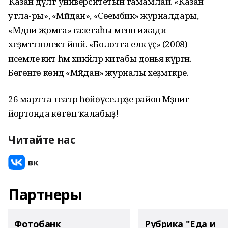
Ҡазан дәүләт университетын тамамлай. «Казан
утла-ры», «Мәйдан», «Сөембикә» журналдары,
«Мәдәни җомга» газетаһы менән ижади
хеҙмәттәшлектә йәшәй. «Болотта еләк үҫә» (2008)
исемле әкиәт һәм хикәйәләр китабы донья күргән.
Бөгөнгө көндә «Мәйдан» журналы хеҙмәткәре.
26 мартта театр һөйөүселәрҙе район Мәҙәниәт
йортонда көтөп ҡалабыҙ!
Читайте нас
Партнеры
Фотобанк
Рубрика "Еда и