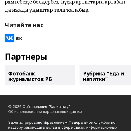
рәхмәтебеҙҙе белдерәбеҙ, ә һәүәҫкәр артистарға артабан
да ижади уңыштар теләп ҡалабыҙ.
Читайте нас
Партнеры
Фотобанк
Рубрика "Еда и
журналистов РБ
напитки"
© 2026 Сайт издания "Балкантау"
Об использовании персональных данных
Зарегистрировано Управлением Федеральной службой по
надзору законодательства в сфере связи, информационных