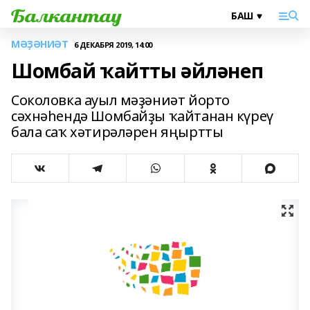
МӘҘӘНИӘТ
6 ДЕКАБРЯ 2019, 14:00
Шомбай ҡайтты әйләнеп
Соколовка ауыл мәҙәниәт йорто
сәхнәһендә Шомбайҙы ҡайтанан күреү
бала саҡ хәтирәләрен яңыртты