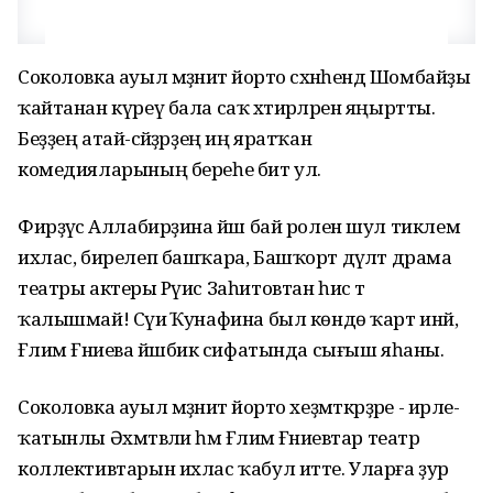
Соколовка ауыл мәҙәниәт йорто сәхнәһендә Шомбайҙы
ҡайтанан күреү бала саҡ хәтирәләрен яңыртты.
Беҙҙең атай-әсәйҙәрҙең иң яратҡан
комедияларының береһе бит ул.
Фирҙәүсә Аллабирҙина йәш бай ролен шул тиклем
ихлас, бирелеп башҡара, Башҡорт дәүләт драма
театры актеры Рәүис Заһитовтан һис тә
ҡалышмай! Сәүиә Ҡунафина был көндө ҡарт инәй,
Ғәлим Ғәниева йәшбикә сифатында сығыш яһаны.
Соколовка ауыл мәҙәниәт йорто хеҙмәткәрҙәре - ирле-
ҡатынлы Әхмәтвәли һәм Ғәлимә Ғәниевтар театр
коллективтарын ихлас ҡабул итте. Уларға ҙур