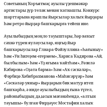
Советының Ҡоръятмаҫ ауылы үҙешмәкәр
артистары ҙур теләк менән ҡатнашты. Конкурс
шарттарына ярашлы йырсылар халыҡ йырҙары
һәм ретро йырҙар башҡарырға тейеш ине.
Ауылыбыҙҙың моңло тауыштары, һәр ваҡыт
сәхнә түрен яулаусылар, яңғыҙ йыр
башҡарыусылар Гөлнара Фәйзуллина «Һағыныу»
һәм «Ун һигеҙем-егермем», Хариса Ҡадирова «Ай,
былбылым» һәм «Үҙ яғыма ҡайтһам», Рәзилә
Кәбирова «Оҙата барма» һәм «Аҡ сәскәләр»,
Фәрбиҙә Хәбибрахманова «Маһисәрүәр» һәм
«Сәскәләр уяныр» йырҙарын бик матур итеп
башҡарһа, ә инде ауылыбыҙҙың ғына түгел,
районыбыҙҙың да,ысын мәғәнәһендә, «алтын
тауышы» булған Фирҙәүес Мостафин халыҡ