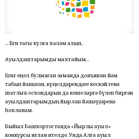
... Бөгөн тағы ҡулға ҡәләм алып,
Ауылдаштарымды маҡтайым...
Бөгөнгө еңел булмаған заманда донъянан йәм
табып йәшәгән, күңелдәрендәге кескәй генә
шатлыҡ осҡондарын да кешеләргә бүлеп биргән
ауылдаштарымдың йырлап йәшәүҙәренә
һоҡланам.
Быйыл Башҡортостанда «Йырлы ауыл»
конкурсы иғлан ителде. Унда Алға ауыл