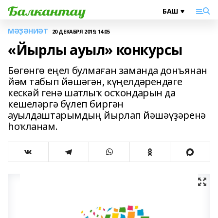
МӘҘӘНИӘТ
20 ДЕКАБРЯ 2019, 14:05
«Йырлы ауыл» конкурсы
Бөгөнгө еңел булмаған заманда донъянан
йәм табып йәшәгән, күңелдәрендәге
кескәй генә шатлыҡ осҡондарын да
кешеләргә бүлеп биргән
ауылдаштарымдың йырлап йәшәүҙәренә
һоҡланам.