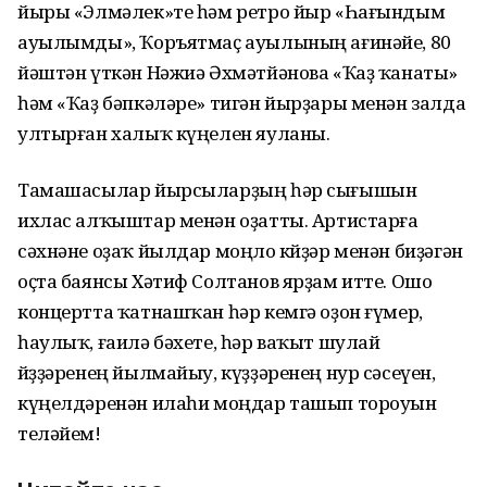
йыры «Элмәлек»те һәм ретро йыр «Һағындым
ауылымды», Ҡоръятмаҫ ауылының ағинәйе, 80
йәштән үткән Нәжиә Әхмәтйәнова «Ҡаҙ ҡанаты»
һәм «Ҡаҙ бәпкәләре» тигән йырҙары менән залда
ултырған халыҡ күңелен яуланы.
Тамашасылар йырсыларҙың һәр сығышын
ихлас алҡыштар менән оҙатты. Артистарға
сәхнәне оҙаҡ йылдар моңло көйҙәр менән биҙәгән
оҫта баянсы Хәтиф Солтанов ярҙам итте. Ошо
концертта ҡатнашҡан һәр кемгә оҙон ғүмер,
һаулыҡ, ғаилә бәхете, һәр ваҡыт шулай
йөҙҙәренең йылмайыу, күҙҙәренең нур сәсеүен,
күңелдәренән илаһи моңдар ташып тороуын
теләйем!