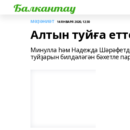
МӘҘӘНИӘТ
14 ЯНВАРЯ 2020, 12:30
Алтын туйға етт
Минулла һәм Надежда Шәрәфетди
туйҙарын билдәләгән бәхетле па