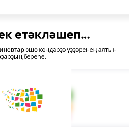
ек етәкләшеп...
новтар ошо көндәрҙә үҙҙәренең алтын
рҙарҙың береһе.