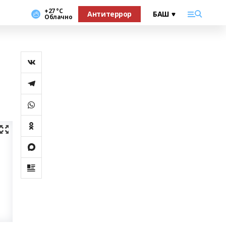
+27 °С
Антитеррор
Облачно