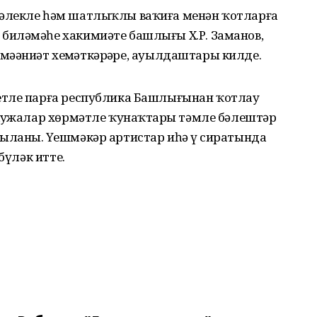
әлекле һәм шатлыҡлы ваҡиға менән ҡотларға
биләмәһе хакимиәте башлығы Х.Р. Заманов,
 мәҙәниәт хеҙмәткәрҙәре, ауылдаштары килде.
етле парға республика Башлығынан ҡотлау
 Хужалар хөрмәтле ҡунаҡтарҙы тәмле бәлештәр
ланы. Үҙешмәкәр артистар иһә үҙ сиратында
бүләк итте.