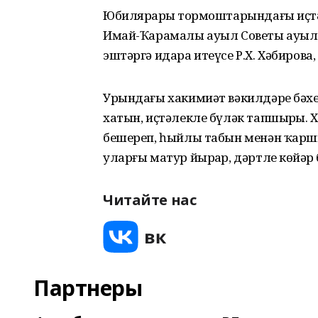
Юбилярҙарҙы тормоштарындағы иҫт
Имай-Ҡарамалы ауыл Советы ауыл 
эштәргә идара итеүсе Р.Х. Хәбирова,
Урындағы хакимиәт вәкилдәре бәх
хатын, иҫтәлекле бүләк тапшырҙы.
бешереп, һыйлы табын менән ҡаршы
уларғы матур йырҙар, дәртле көйҙәр 
Читайте нас
Партнеры