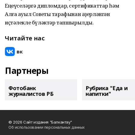
Еңеүселәргә дипломдар, сертификаттар һәм
Алға ауыл Советы тарафынан әҙерләнгән
иҫтәлекле бүләктәр тапшырылды.
Читайте нас
Партнеры
Фотобанк
Рубрика "Еда и
журналистов РБ
напитки"
© 2026 Сайт издания "Балкантау"
Об использовании персональных данных