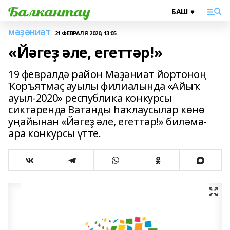
МӘҘӘНИӘТ
21 ФЕВРАЛЯ 2020, 13:05
«Йәгеҙ әле, егеттәр!»
19 февралдә район Мәҙәниәт йортоноң
Ҡоръятмаҫ ауылы филиалында «Айыҡ
ауыл-2020» республика конкурсы
сиктәрендә Ватанды һаҡлаусылар көнө
уңайынан «Йәгеҙ әле, егеттәр!» биләмә-
ара конкурсы үтте.