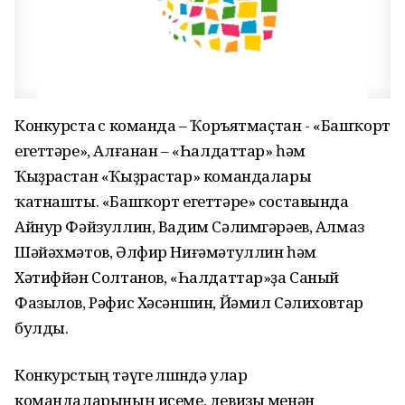
Конкурста өс команда – Ҡоръятмаҫтан - «Башҡорт
егеттәре», Алғанан – «Һалдаттар» һәм
Ҡыҙрастан «Ҡыҙрастар» командалары
ҡатнашты. «Башҡорт егеттәре» составында
Айнур Фәйзуллин, Вадим Сәлимгәрәев, Алмаз
Шәйәхмәтов, Әлфир Ниғәмәтуллин һәм
Хәтифйән Солтанов, «Һалдаттар»ҙа Саный
Фазылов, Рәфис Хәсәншин, Йәмил Сәлиховтар
булды.
Конкурстың тәүге өлөшөндә улар
командаларының исеме, девизы менән