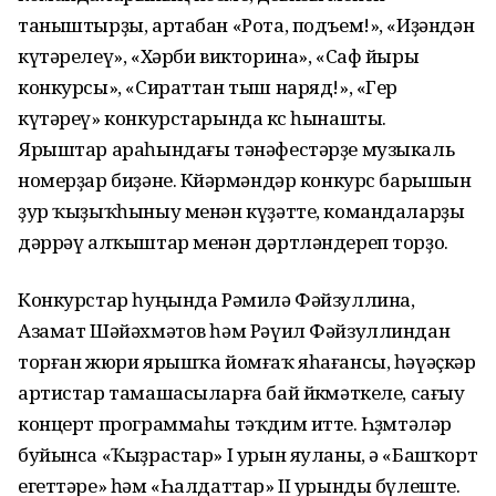
таныштырҙы, артабан «Рота, подъем!», «Иҙәндән
күтәрелеү», «Хәрби викторина», «Саф йыры
конкурсы», «Сираттан тыш наряд!», «Гер
күтәреү» конкурстарында көс һынашты.
Ярыштар араһындағы тәнәфестәрҙе музыкаль
номерҙар биҙәне. Көйәрмәндәр конкурс барышын
ҙур ҡыҙыҡһыныу менән күҙәтте, командаларҙы
дәррәү алҡыштар менән дәртләндереп торҙо.
Конкурстар һуңында Рәмилә Фәйзуллина,
Азамат Шәйәхмәтов һәм Рәүил Фәйзуллиндан
торған жюри ярышҡа йомғаҡ яһағансы, һәүәҫкәр
артистар тамашасыларға бай йөкмәткеле, сағыу
концерт программаһы тәҡдим итте. Һөҙөмтәләр
буйынса «Ҡыҙрастар» I урын яуланы, ә «Башҡорт
егеттәре» һәм «Һалдаттар» II урынды бүлеште.