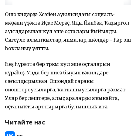
Ошо көндәрҙә Хөсәйен ауылындағы социаль-
мәҙәни үҙәктә Иҫке Мерәҫ, Яңы Йәнбәк, Ҡаҙырғол
ауылдарынан ҡул эше оҫталары йыйылды.
Сигеүле алъяпҡыстар, япмалар, шәлдәр – һәр эш
һоҡланыу уятты.
Һеҙ һүрәттә бер төркөм ҡул эше оҫталарын
күрәһеҙ. Унда бер нисә быуын вәкилдәре
сағылдырылған. Ошондай сараны
ойоштороусыларға, ҡатнашыусыларға рәхмәт.
Улар берләштерә, алыҫ араларҙы яҡынайта,
оҫталыҡты арттырырға булышлыҡ итә.
Читайте нас