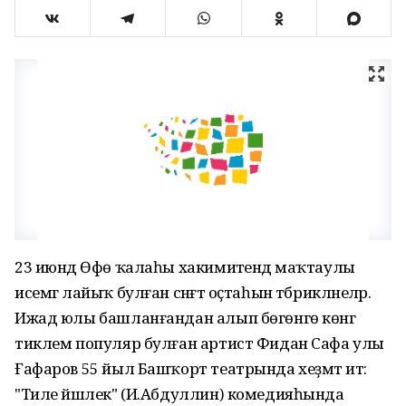
23 июндә Өфө ҡалаһы хакимиәтендә маҡтаулы
исемгә лайыҡ булған сәнғәт оҫтаһын тәбрикләнеләр.
Ижад юлы башланғандан алып бөгөнгө көнгә
тиклем популяр булған артист Фидан Сафа улы
Ғафаров 55 йыл Башҡорт театрында хеҙмәт итә:
"Тиле йәшлек" (И.Абдуллин) комедияһында