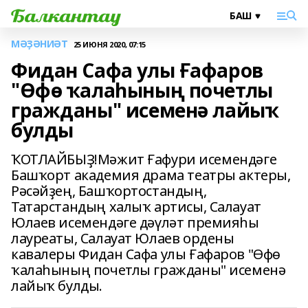
МӘҘӘНИӘТ
25 ИЮНЯ 2020, 07:15
Фидан Сафа улы Ғафаров
"Өфө ҡалаһының почетлы
гражданы" исеменә лайыҡ
булды
ҠОТЛАЙБЫҘ!Мәжит Ғафури исемендәге
Башҡорт академия драма театры актеры,
Рәсәйҙең, Башҡортостандың,
Татарстандың халыҡ артисы, Салауат
Юлаев исемендәге дәүләт премияһы
лауреаты, Салауат Юлаев ордены
кавалеры Фидан Сафа улы Ғафаров "Өфө
ҡалаһының почетлы гражданы" исеменә
лайыҡ булды.