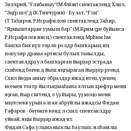
Зөлҡәрнәй, "Ғәлиәбаныу"(М.Фәйзи) спектаклендә Хәлил,
"Зәңгәр шәл"дә (К.Тинчурин) - Булат, "Ғәлиә"
(Т.Таһиров, Р.Исрафилов) спектаклендә Заһир,
"Яҙмыштарҙан уҙмыш бар" (М.Кәрим әҫәре буйынса
Р.Исрафилов инсц.) спектаклендә Мәрәһим һәм
башҡа бик күп төрлө ролдәр башҡарып, иң
популяр драма артисы булып танылды,
спектаклдәрҙә ул башҡарған йырҙар эстрада
сәхнәһендә бөгөн дә йыш яңғыраған йырҙар рәтендә.
Сәхнәлә йөҙҙән ашыу образдар ижад итеп, үҙенең
исемен театр йылъяҙмаһына алтын хәрефтәр менән
яҙған, йыр сәнғәтендә лә үҙ йыры, үҙ моңо менән
мәңгелеккә урын алған абруйлы ижадсы Фидан
Ғафаров - бөгөнгө көндә лә сәхнәлә: спектаклдәрҙә
уйнай, яңы йырҙар ижад итә.
Фидан Сафа улына ныҡлы һаулыҡ, илһамлы