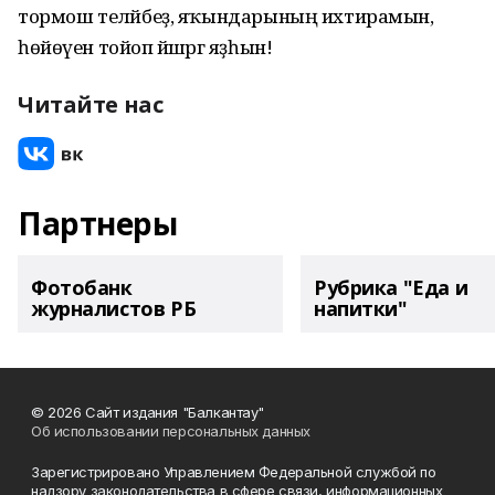
тормош теләйбеҙ, яҡындарының ихтирамын,
һөйөүен тойоп йәшәргә яҙһын!
Читайте нас
Партнеры
Фотобанк
Рубрика "Еда и
журналистов РБ
напитки"
© 2026 Сайт издания "Балкантау"
Об использовании персональных данных
Зарегистрировано Управлением Федеральной службой по
надзору законодательства в сфере связи, информационных