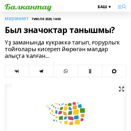
МӘҘӘНИӘТ
7 ИЮЛЯ 2020, 14:00
Был значоктар танышмы?
Үҙ заманында күкрәккә тағып, ғорурлыҡ
тойғолары кисереп йөрөгән мәлдәр
алыҫта ҡалған...