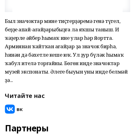
Был значоктар минең тиҫтерҙәремә генә түгел,
беҙҙең апай-ағайҙарыбыҙға ла яҡшы таныш. Иң
ҡәҙерле әйбер һымаҡ ине улар һәр йортта.
Армиянан ҡайтҡан ағайҙар ҙа значок бирһә,
һинән дә бәхетле кеше юҡ. Ул ҙур бүләк һымаҡ
ҡабул ителә торғайны. Бөгөн инде значоктар
музей экспонаты. Әлеге быуын уны инде белмәй
ҙә...
Читайте нас
Партнеры