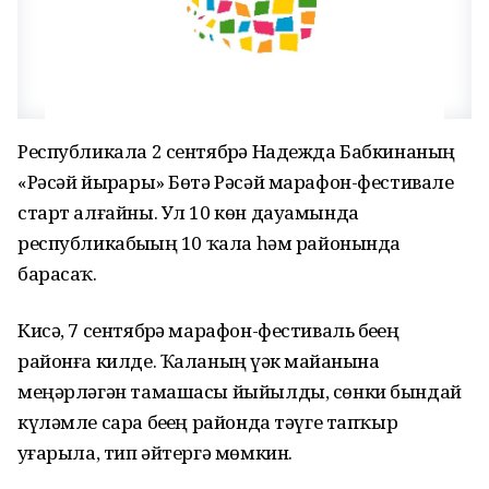
Республикала 2 сентябрҙә Надежда Бабкинаның
«Рәсәй йырҙары» Бөтә Рәсәй марафон-фестивале
старт алғайны. Ул 10 көн дауамында
республикабыҙҙың 10 ҡала һәм районында
барасаҡ.
Кисә, 7 сентябрҙә марафон-фестиваль беҙҙең
районға килде. Ҡаланың үҙәк майҙанына
меңәрләгән тамашасы йыйылды, сөнки бындай
күләмле сара беҙҙең районда тәүге тапҡыр
уҙғарыла, тип әйтергә мөмкин.