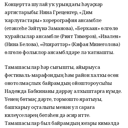
Концертта шулай уҡ урындағы һәүәҫкәр
артистарыбыҙ: Нина Греценгер, «Дим
ҡарлуғастары» хорерография ансамбле
(етәксеһе Зәйтүнә Заманова), «Берҡаҙан» өлгөлө
ҡурайсылар ансамбле (Рият Тимеров), «Ивален»
(Нина Белова), «Әхирәттәр» (Кифая Минеғолова)
өлгөлө фольклор ансамблдәре лә ҡатнашты.
Тамашасылар һәр сығышты, айырыуса
фестиваль-марафондың һәм район халҡы өсөн
онотолмаҫлыҡ байрамдың ойоштороусыһы
Надежда Бабкинаны дәррәү алҡыштарға күмде.
Үҙенең бөтмәҫ дәрте, тормошто яратыуы,
башҡарыу оҫталығы менән ул сараға
килеүселәрҙең бөтәһен дә әсир итте.
Тамашасылар был байрамдың юғары кимәлдә