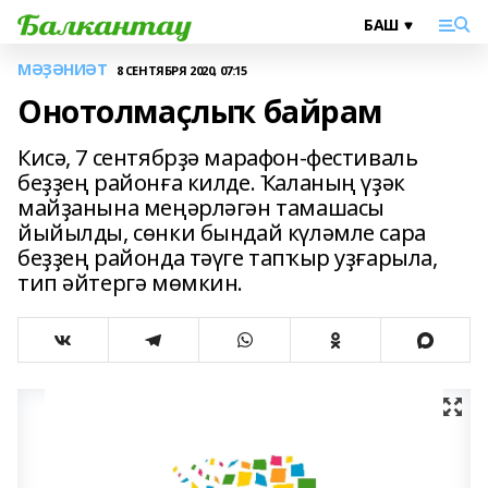
МӘҘӘНИӘТ
8 СЕНТЯБРЯ 2020, 07:15
Онотолмаҫлыҡ байрам
Кисә, 7 сентябрҙә марафон-фестиваль
беҙҙең районға килде. Ҡаланың үҙәк
майҙанына меңәрләгән тамашасы
йыйылды, сөнки бындай күләмле сара
беҙҙең районда тәүге тапҡыр уҙғарыла,
тип әйтергә мөмкин.