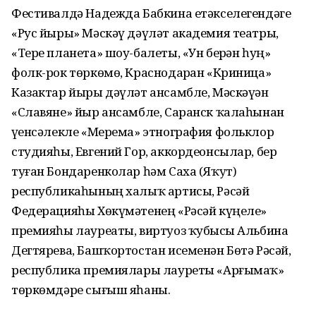
Фестивалдә Надежда Бабкина етәкселегендәге
«Рус йыры» Мәскәү дәүләт академия театры,
«Тере планета» шоу-балеты, «Ун берҙән һуң»
фолк-рок төркөмө, Краснодарҙан «Криница»
Казактар йыры дәүләт ансамбле, Мәскәүҙән
«Славяне» йыр ансамбле, Саранск ҡалаһынан
үҙенсәлекле «Мерема» этнография фольклор
студияһы, Евгений Гор, аккордеонсылар, бер
туған Бондаренколар һәм Саха (Яҡут)
республикаһының халыҡ артисы, Рәсәй
Федерацияһы Хөкүмәтенең «Рәсәй күңеле»
премияһы лауреаты, виртуоз ҡубыҙсы Альбина
Дегтярева, Башҡортостан исеменән Бөтә Рәсәй,
республика премиялары лауреты «Арғымаҡ»
төркөмдәре сығыш яһаны.