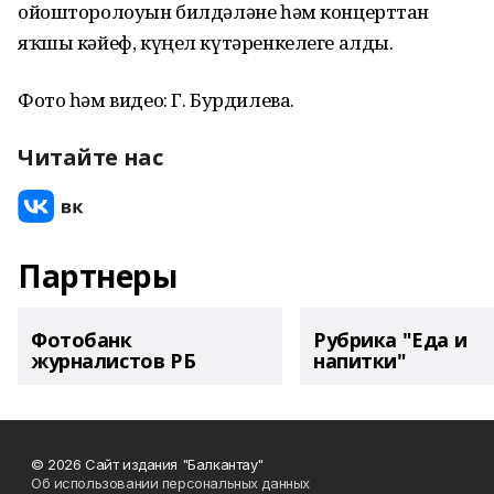
ойошторолоуын билдәләне һәм концерттан
яҡшы кәйеф, күңел күтәренкелеге алды.
Фото һәм видео: Г. Бурдилева.
Читайте нас
Партнеры
Фотобанк
Рубрика "Еда и
журналистов РБ
напитки"
© 2026 Сайт издания "Балкантау"
Об использовании персональных данных