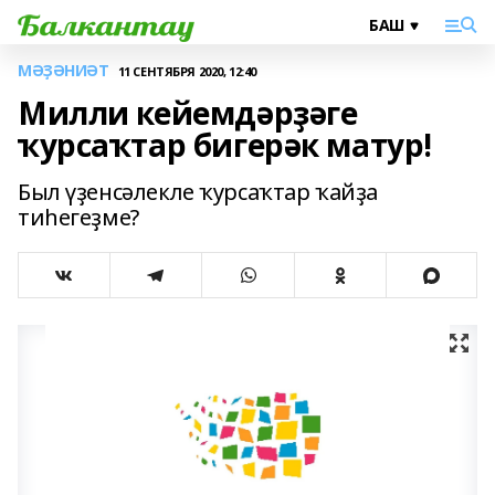
МӘҘӘНИӘТ
11 СЕНТЯБРЯ 2020, 12:40
Милли кейемдәрҙәге
ҡурсаҡтар бигерәк матур!
Был үҙенсәлекле ҡурсаҡтар ҡайҙа
тиһегеҙме?