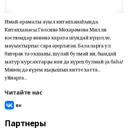
Имай-Ҡарамалы ауыл китапханаһында.
Китапханасы Гөлсинә Мөхәрәмова Милли
костюмдар көнөнә ҡарата шундай күңелле,
мауыҡтырғыс сара әҙерләгән. Балаларға ул
бигерәк тә оҡшаны, шулай булмай ни, бындай
матур ҡурсаҡтарҙы көн дә күреп булмай ҙа баһа!
Минең дә күҙем ҡыҙышып китте хатта...
уйнарға...
Читайте нас
Партнеры