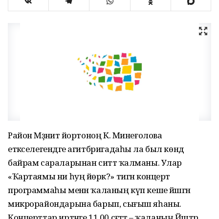
Район Мәҙәниәт йортоноң К. Минеғолова
етәкселегендәге агитбригадаһы ла был көндә
байрам сараларынан ситтә ҡалманы. Улар
«Ҡартаямы ни һуң йөрәк?» тигән концерт
программаһы менән ҡаланың күп кеше йәшәгән
микрорайондарына барып, сығыш яһаны.
Концерттар иртәнге 11.00 сәғәттә – ҡаланың Йәштәр,