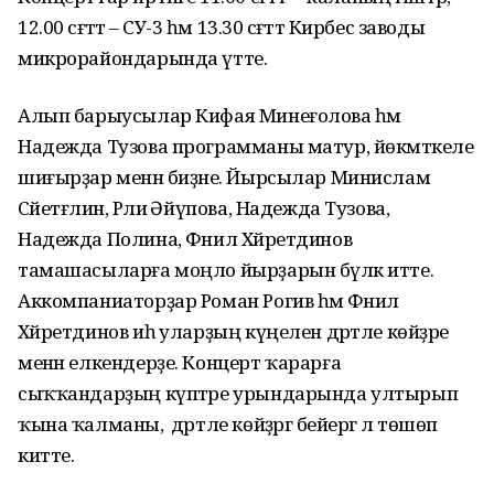
12.00 сәғәттә – СУ-3 һәм 13.30 сәғәттә Кирбес заводы
микрорайондарында үтте.
Алып барыусылар Кифая Минеғолова һәм
Надежда Тузова программаны матур, йөкмәткеле
шиғырҙар менән биҙәне. Йырсылар Минислам
Сәйетғәлин, Рәлиә Әйүпова, Надежда Тузова,
Надежда Полина, Фәнил Хәйретдинов
тамашасыларға моңло йырҙарын бүләк итте.
Аккомпаниаторҙар Роман Рогив һәм Фәнил
Хәйретдинов иһә уларҙың күңелен дәртле көйҙәре
менән елкендерҙе. Концерт ҡарарға
сыҡҡандарҙың күптәре урындарында ултырып
ҡына ҡалманы, ә дәртле көйҙәргә бейергә лә төшөп
китте.