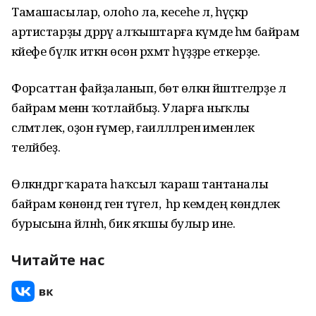
Тамашасылар, олоһо ла, кесеһе лә, һәүәҫкәр
артистарҙы дәррәү алҡыштарға күмде һәм байрам
кәйефе бүләк иткән өсөн рәхмәт һүҙҙәре еткерҙе.
Форсаттан файҙаланып, бөтә өлкән йәштәгеләрҙе лә
байрам менән ҡотлайбыҙ. Уларға ныҡлы
сәләмәтлек, оҙон ғүмер, ғаиләләлренә именлек
теләйбеҙ.
Өлкәндәргә ҡарата һаҡсыл ҡараш тантаналы
байрам көнөндә генә түгел, ә һәр кемдең көндәлек
бурысына әйләнһә, бик яҡшы булыр ине.
Читайте нас