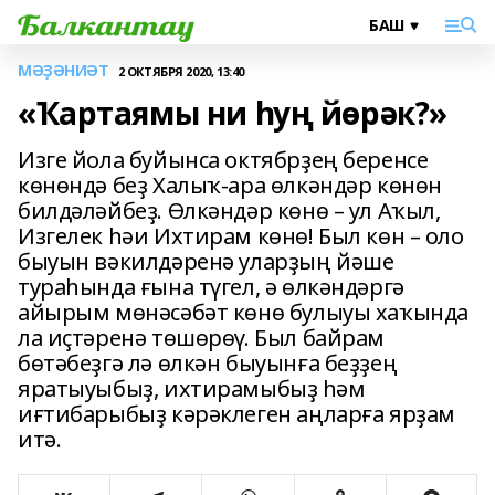
МӘҘӘНИӘТ
2 ОКТЯБРЯ 2020, 13:40
«Ҡартаямы ни һуң йөрәк?»
Изге йола буйынса октябрҙең беренсе
көнөндә беҙ Халыҡ-ара өлкәндәр көнөн
билдәләйбеҙ. Өлкәндәр көнө – ул Аҡыл,
Изгелек һәи Ихтирам көнө! Был көн – оло
быуын вәкилдәренә уларҙың йәше
тураһында ғына түгел, ә өлкәндәргә
айырым мөнәсәбәт көнө булыуы хаҡында
ла иҫтәренә төшөрөү. Был байрам
бөтәбеҙгә лә өлкән быуынға беҙҙең
яратыуыбыҙ, ихтирамыбыҙ һәм
иғтибарыбыҙ кәрәклеген аңларға ярҙам
итә.