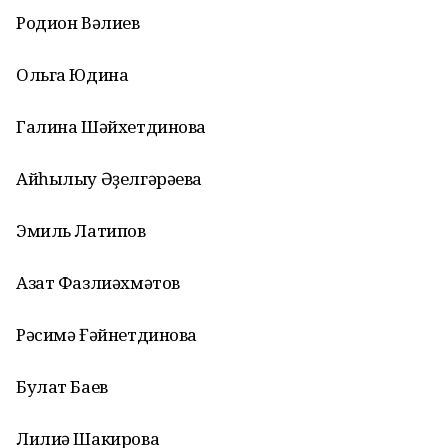
Родион Вәлиев
Ольга Юдина
Галина Шәйхетдинова
Айһылыу Әҙелгәрәева
Эмиль Латипов
Азат Фазлиәхмәтов
Рәсимә Ғәйнетдинова
Булат Баев
Лилиә Шакирова