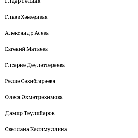
Гөлдәр Ғәлина
Гөлназ Хәмәҙиева
Александр Асеев
Евгений Матвеев
Гөлсәриә Дәүләтгәрәева
Рәлиә Сәхибгәрәева
Олеся Әхмәтрәхимова
Дамир Тәүлийәров
Светлана Кәлимуллина