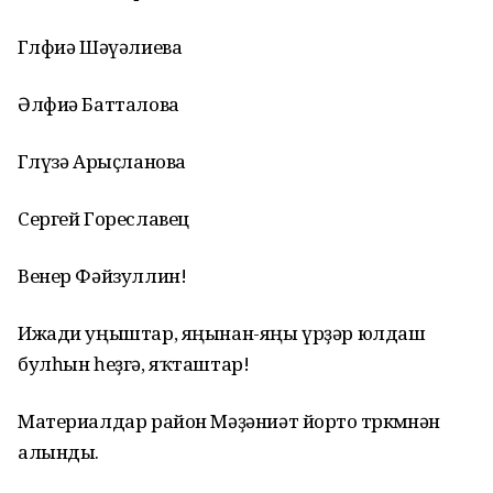
Гөлфиә Шәүәлиева
Әлфиә Батталова
Гөлүзә Арыҫланова
Сергей Гореславец
Венер Фәйзуллин!
Ижади уңыштар, яңынан-яңы үрҙәр юлдаш
булһын һеҙгә, яҡташтар!
Материалдар район Мәҙәниәт йорто төркөмөнән
алынды.