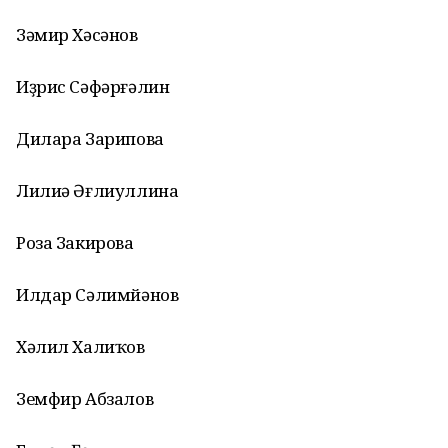
Зәмир Хәсәнов
Иҙрис Сәфәрғәлин
Дилара Зарипова
Лилиә Әғлиуллина
Роза Закирова
Илдар Сәлимйәнов
Хәлил Халиҡов
Земфир Абзалов