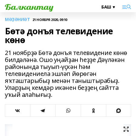
МӘҘӘНИӘТ
21 НОЯБРЯ 2020, 09:10
Бөтә донъя телевидение
көнө
21 ноябрҙә Бөтә донъя телевидение көнө
билдәләнә. Ошо уңайҙан һеҙҙе Дәүләкән
районында тыуып-үҫкән һәм
телевидениела эшләп йөрөгән
яҡташтарыбыҙ менән таныштырабыҙ.
Уларҙың кемдәр икәнен беҙҙең сайтта
уҡый алаһығыҙ.