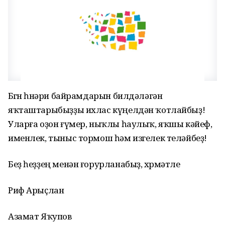
Бөгөн һөнәри байрамдарын билдәләгән
яҡташтарыбыҙҙы ихлас күңелдән ҡотлайбыҙ!
Уларға оҙон ғүмер, ныҡлы һаулыҡ, яҡшы кәйеф,
именлек, тыныс тормош һәм изгелек теләйбеҙ!
Беҙ һеҙҙең менән ғорурланабыҙ, хөрмәтле
Риф Арыҫлан
Азамат Яҡупов