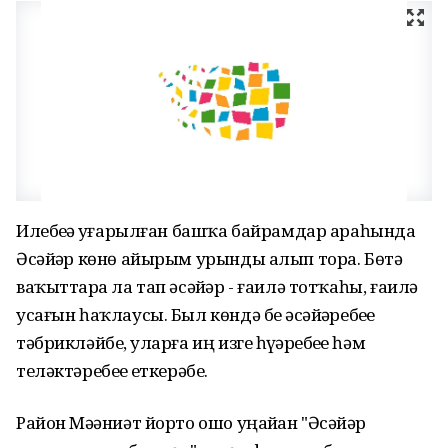
Илебеҙҙә уҙғарылған башҡа байрамдар араһында
Әсәйҙәр көнө айырым урынды алып тора. Бөтә
ваҡыттарҙа ла тап әсәйҙәр - ғаилә тотҡаһы, ғаилә
усағын һаҡлаусы. Был көндә беҙ әсәйҙәребеҙҙе
тәбрикләйбеҙ, уларға иң изге һүҙҙәребеҙҙе һәм
теләктәребеҙҙе еткерәбеҙ.
Район Мәҙәниәт йорто ошо уңайҙан "Әсәйҙәр