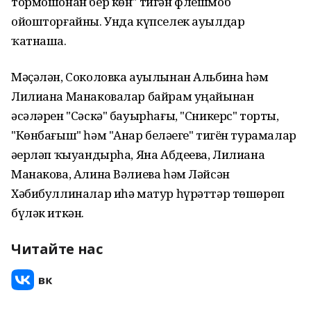
тормошонан бер көн" тигән флешмоб
ойошторғайны. Унда күпселек ауылдар
ҡатнаша.
Мәҫәлән, Соколовка ауылынан Альбина һәм
Лилиана Манаковалар байрам уңайынан
әсәләрен "Сәскә" бауырһағы, "Сникерс" торты,
"Көнбағыш" һәм "Анар беләҙеге" тигён турамалар
әҙерләп ҡыуандырһа, Яна Абдеева, Лилиана
Манакова, Алина Вәлиева һәм Ләйсән
Хәбибуллиналар иһә матур һүрәттәр төшөрөп
бүләк иткән.
Читайте нас