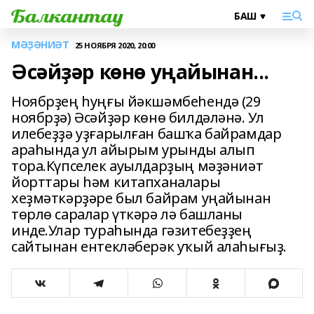
МӘҘӘНИӘТ
25 НОЯБРЯ 2020, 20:00
Әсәйҙәр көнө уңайынан...
Ноябрҙең һуңғы йәкшәмбеһендә (29
ноябрҙә) Әсәйҙәр көнө билдәләнә. Ул
илебеҙҙә уҙғарылған башҡа байрамдар
араһында ул айырым урынды алып
тора.Күпселек ауылдарҙың мәҙәниәт
йорттары һәм китапханалары
хеҙмәткәрҙәре был байрам уңайынан
төрлө саралар үткәрә лә башланы
инде.Улар тураһында гәзитебеҙҙең
сайтынан ентекләберәк уҡый алаһығыҙ.