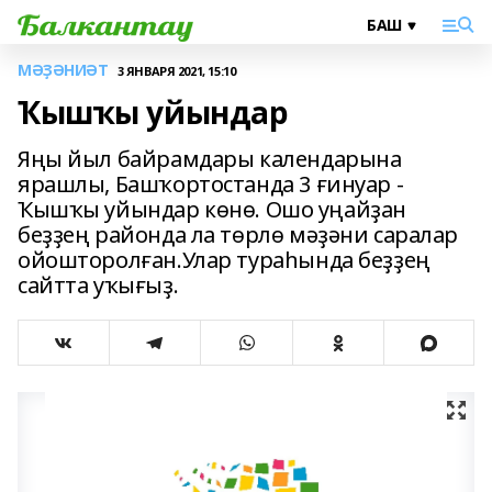
МӘҘӘНИӘТ
3 ЯНВАРЯ 2021, 15:10
Ҡышҡы уйындар
Яңы йыл байрамдары календарына
ярашлы, Башҡортостанда 3 ғинуар -
Ҡышҡы уйындар көнө. Ошо уңайҙан
беҙҙең районда ла төрлө мәҙәни саралар
ойошторолған.Улар тураһында беҙҙең
сайтта уҡығыҙ.