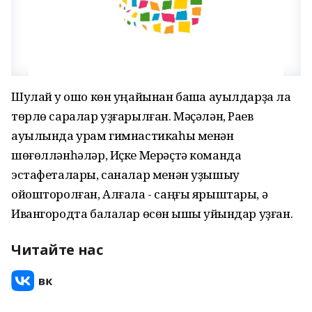
Шулай уҡ ошо көн уңайынан башҡа ауылдарҙа ла
төрлө саралар уҙғарылған. Мәҫәлән, Раев
ауылында урам гимнастикаһы менән
шөғөлләнһәләр, Иҫке Мерәҫтә команда
эстафеталары, саналар менән уҙышыу
ойошторолған, Алғала - саңғы ярыштары, ә
Ивангородта балалар өсөн ҡышҡы уйындар уҙған.
Читайте нас