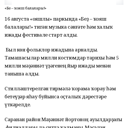
«Беҙ – ҡояш балалары!»
16 августа «Ҡояшлы» паркында «Беҙ – ҡояш
балалары!» тигән музыка сәнғәте һәм халыҡ
ижады фестивале старт алды.
Был көн фольклор ижадына арналды.
Тамашасылар милли костюмдар тарихы һәм 5
милли мәҙәниәт үҙәгенең йыр ижады менән
таныша алды.
Стилләштерелгән тирмәлә ҡорама ҡорау һәм
бетеүҙәр яһау буйынса оҫталыҡ дәрестәре
үткәрелде.
Саранан район Мәҙәниәт йортоноң ауылдарҙағы
филиалдары ла ситтә ҡалманы. Мәҫәлән,