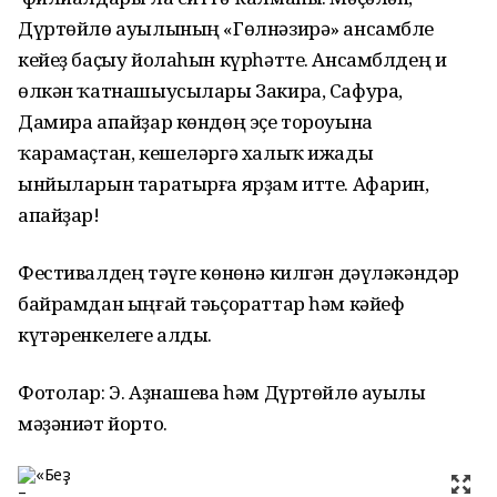
Дүртөйлө ауылының «Гөлнәзирә» ансамбле
кейеҙ баҫыу йолаһын күрһәтте. Ансамблдең и
өлкән ҡатнашыусылары Закира, Сафура,
Дамира апайҙар көндөң эҫе тороуына
ҡарамаҫтан, кешеләргә халыҡ ижады
ынйыларын таратырға ярҙам итте. Афарин,
апайҙар!
Фестивалдең тәүге көнөнә килгән дәүләкәндәр
байрамдан ыңғай тәьҫораттар һәм кәйеф
күтәренкелеге алды.
Фотолар: Э. Аҙнашева һәм Дүртөйлө ауылы
мәҙәниәт йорто.