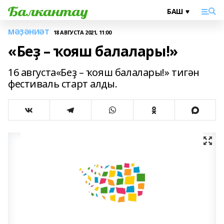
МӘҘӘНИӘТ
18 АВГУСТА 2021, 11:00
«Беҙ – ҡояш балалары!»
16 августа«Беҙ – ҡояш балалары!» тигән
фестиваль старт алды.