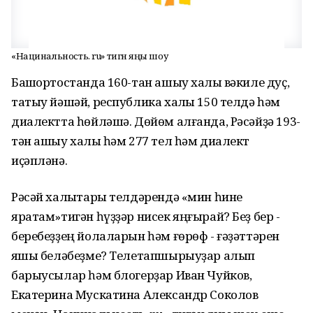
«Нацинальность. ru» тигән яңы шоу
Башҡортостанда 160-тан ашыу халыҡ вәкиле дуҫ,
татыу йәшәй, республика халҡы 150 телдә һәм
диалектта һөйләшә. Дөйөм алғанда, Рәсәйҙә 193-
тән ашыу халыҡ һәм 277 тел һәм диалект
иҫәпләнә.
Рәсәй халыҡтары телдәрендә «мин һине
яратам»тигән һүҙҙәр нисек яңғырай? Беҙ бер -
беребеҙҙең йолаларын һәм ғөрөф - ғәҙәттәрен
яҡшы беләбеҙме? Телетапшырыуҙар алып
барыусылар һәм блогерҙар Иван Чуйков,
Екатерина Мускатина Александр Соколов