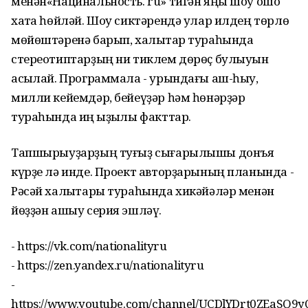
менән«Нацинальность. ru» тигән яңы шоу ошо
хаҡта һөйләй. Шоу сиктәрендә улар илдең төрлө
мөйөштәренә барып, халыҡтар тураһында
стереотиптарҙың ни тиклем дөрөҫ булыуын
асыҡлай. Программала - урындағы аш-һыу,
милли кейемдәр, бейеүҙәр һәм һөнәрҙәр
тураһында иң ҡыҙыҡлы факттар.
Тапшырыуҙарҙың туғыҙ сығарылышы донъя
күрҙе лә инде. Проект авторҙарының планында -
Рәсәй халыҡтары тураһында хикәйәләр менән
йөҙҙән ашыу серия эшләү.
- https://vk.com/nationalityru
- https://zen.yandex.ru/nationalityru
-
https://www.youtube.com/channel/UCDlYDrt0ZEaSQ9y