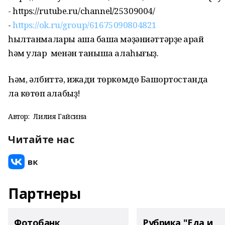
- https://rutube.ru/channel/25309004/
-
https://ok.ru/group/61675090804821
һылтанмалары аша башҡа мәҙәниәттәрҙе ҡарай
һәм улар менән таныша алаһығыҙ.
Һәм, әлбиттә, ижади төркөмдө Башҡортостанда
ла көтөп ҡалабыҙ!
Автор:
Лилия Гайсина
Читайте нас
Партнеры
Фотобанк
Рубрика "Еда и