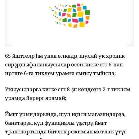
65 йәштәгеләр һәм унан өлкәндәр, шулай уҡ хроник
сирҙәрҙән яфаланыусылар өсөн киске сәғәт 6-нан
иртәнге 6-ға тиклем урамға сығыу тыйыла;
Уҡыусыларға киске сәғәт 8-ҙән көндөҙгө 2-гә тиклем
урамда йөрөргә ярамай;
Йәмәғәт урындарында, шул иҫәптән магазиндарҙа,
банктарҙа, күп функциялы үҙәктәрҙә, йәмәғәт
транспортында битлек режимын мотлаҡ үтәүгә