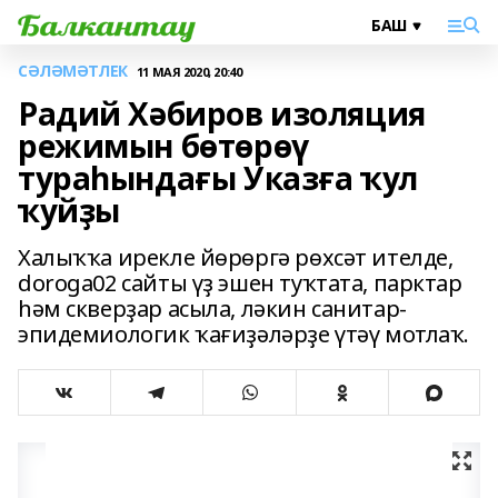
СӘЛӘМӘТЛЕК
11 МАЯ 2020, 20:40
Радий Хәбиров изоляция
режимын бөтөрөү
тураһындағы Указға ҡул
ҡуйҙы
Халыҡҡа ирекле йөрөргә рөхсәт ителде,
doroga02 сайты үҙ эшен туҡтата, парктар
һәм скверҙар асыла, ләкин санитар-
эпидемиологик ҡағиҙәләрҙе үтәү мотлаҡ.