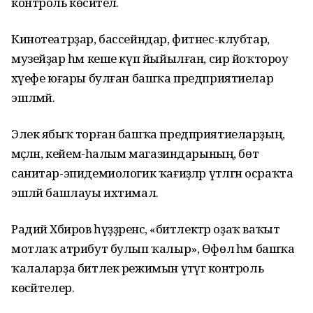
контроль көсәйтелә.
Кинотеатрҙар, бассейндар, фитнес-клубтар,
музейҙар һәм кеше күп йыйылған, сир йоҡтороу
хәүефе юғары булған башҡа предприятиелар
эшләмәй.
Элек ябыҡ торған башҡа предприятиеларҙың,
мәҫәлән, кейем-һалым магазиндарының, бөтә
санитар-эпидемиологик ҡағиҙәләр үтәлгән осраҡта
эшләй башлауы ихтимал.
Радий Хәбиров һүҙҙәренсә, «битлектәр оҙаҡ ваҡыт
мотлаҡ атрибут булып ҡалыр», Өфөлә һәм башҡа
ҡалаларҙа битлек режимын үтәүгә контроль
көсәйтелер.