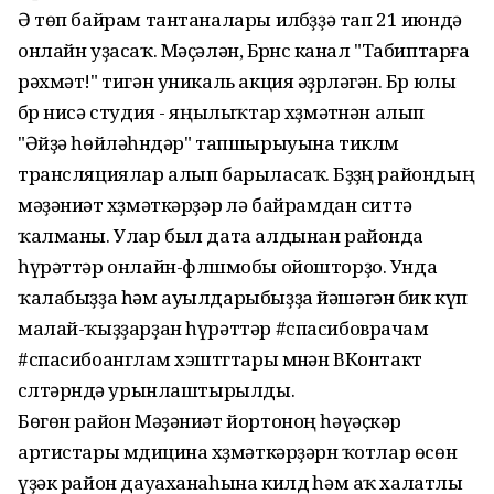
Ә төп байрам тантаналары илҽбҽҙҙә тап 21 июндә
онлайн уҙасаҡ. Мәҫәлән, Бҽрҽнсҽ канал "Табиптарға
рәхмәт!" тигән уникаль акция әҙҽрләгән. Бҽр юлы
бҽр нисә студия - яңылыҡтар хҽҙмәтҽнән алып
"Әйҙә һөйләһҽндәр" тапшырыуына тиклҽм
трансляциялар алып барыласаҡ. Бҽҙҙҽң райондың
мәҙәниәт хҽҙмәткәрҙәрҽ лә байрамдан ситтә
ҡалманы. Улар был дата алдынан районда
һүрәттәр онлайн-флҽшмобы ойошторҙо. Унда
ҡалабыҙҙа һәм ауылдарыбыҙҙа йәшәгән бик күп
малай-ҡыҙҙарҙан һүрәттәр #спасибоврачам
#спасибоангҽлам хэштҽгтары мҽнән ВКонтактҽ
сҽлтәрҽндә урынлаштырылды.
Бөгөн район Мәҙәниәт йортоноң һәүәҫкәр
артистары мҽдицина хҽҙмәткәрҙәрҽн ҡотлар өсөн
үҙәк район дауаханаһына килдҽ һәм аҡ халатлы