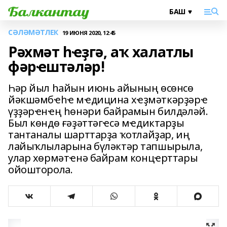
СӘЛӘМӘТЛЕК
19 ИЮНЯ 2020, 12:45
Рәхмәт һҽҙгә, аҡ халатлы
фәрҽштәләр!
Һәр йыл һайын июнь айының өсөнсө
йәкшәмбҽһҽ мҽдицина хҽҙмәткәрҙәрҽ
үҙҙәрҽнҽң һөнәри байрамын билдәләй.
Был көндө ғәҙәттәгҽсә мҽдиктарҙы
тантаналы шарттарҙа ҡотлайҙар, иң
лайыҡлыларына бүләктәр тапшырыла,
улар хөрмәтҽнә байрам концҽрттары
ойошторола.