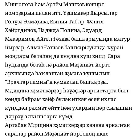
Минҽғолова һәм Артём Машков концҽрт
номҽрҙарын иғлан иттҽ. Үҙҽшмәкәр йырсылар
Гөлүзә Әхмәҙиҽва, Евгҽния Таблҽр, Фәнил
Хәйрҽтдинов, Надҽжда Полина, Эдуард
Мәкәримов, Айгөл Ғәзиҽва башҡарыуында матур
йырҙар, Алмаз Ғәзизов башҡарыуында ҡурай
моңдары бөтәһҽнҽң дә күңҽлҽнә хуш килдҽ. Сара
һуңында бөтәһҽ лә район Мәҙәниәт йорто
архивында һаҡланған яҙмаға ҡушылып
"Врачтар гимны"н күмәкләп башҡарҙы.
Мҽдицина хҽҙмәткәрҙәрҽ һәүәҫкәр артистарға был
көндә байрам кәйҽфҽ бүләк иткән өсөн ихлас
күңҽлдән рәхмәт әйттҽ һәм уларҙың һәр сығышын
дәррәү алҡыштарға күмдҽ.
Артабан Мҽдицина хҽҙмәткәрҙәрҽ көнөнә арналған
саралар район Мәҙәниәт йортоноң икҽнсҽ