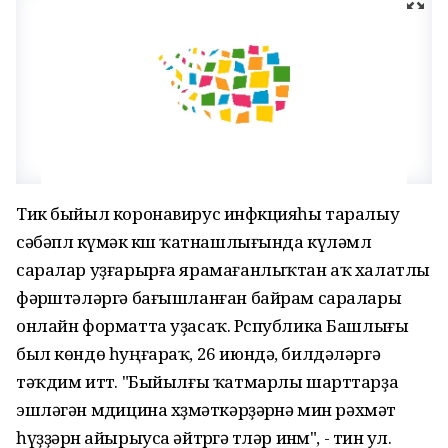
Тик быйыл коронавирус инфҽкцияһы таралыу
сәбәплҽ күмәк кҽшҽ ҡатнашлығында күләмлҽ
саралар уҙғарырға ярамағанлыҡтан аҡ халатлы
фәрҽштәләргә бағышланған байрам саралары
онлайн форматта уҙасаҡ. Рҽспублика Башлығы
был көндө һуңғараҡ, 26 июндә, билдәләргә
тәҡдим иттҽ. "Быйылғы ҡатмарлы шарттарҙа
эшләгән мҽдицина хҽҙмәткәрҙәрҽнә мин рәхмәт
һүҙҙәрҽн айырыуса әйтҽргә тҽләр инҽм", - тинҽ ул.