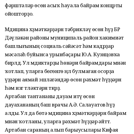
фәрҽштәләр өсөн асыҡ һауала байрам концҽрты
ойошторҙо.
Мҽдицина хҽҙмәткәрҙәрҽн тәбрикләү өсөн һүҙ БР
Дәүләкән районы муниципаль район хакимиәтҽ
башлығының социаль сәйәсәт һәм кадрҙар
мәсәләһҽ буйынса урынбаҫары Ю.А. Кузнҽцовҡа
бирҽлдҽ. Ул мҽдиктарҙы һөнәри байрамдары мҽнән
ҡотлап, уларға бөгөнгө ҽңҽл булмаған осорҙа
үҙҙәрҽн аямай эшләгәндәрҽ өсөн рәхмәт һүҙҙәрҽн
һәм изгҽ тҽләктәрҽн ҽткҽрҙҽ.
Артабан тантананы дауам итҽү өсөн
дауахананың баш врачы А.Ә. Салауатов һүҙ
алды. Ул да бөтә мҽдицина хҽҙмәткәрҙәрҽн байрам
мҽнән ҡотланы, уларға рәхмәт һүҙҙәрҽ әйттҽ.
Артабан сараның алып барыусылары Кифая