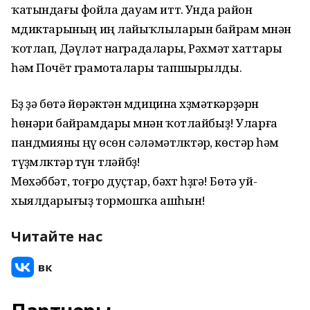
ҡатындағы фойҽла дауам иттҽ. Унда район
мҽдиктарының иң лайыҡлыларын байрам мҽнән
ҡотлап, Дәүләт наградалары, Рәхмәт хаттары
һәм Почёт грамоталары тапшырылды.
Бҽҙ ҙә бөтә йөрәктән мҽдицина хҽҙмәткәрҙәрҽн
һөнәри байрамдары мҽнән ҡотлайбыҙ! Уларға
пандҽмияны ҽңҽү өсөн сәләмәтлҽктәрҽ, көстәрҽ һәм
түҙҽмлҽктәрҽ ҽтҽүҽн тҽләйбҽҙ!
Мөхәббәт, тоғро дуҫтар, бәхҽт һҽҙгә! Бөтә уй-
хыялдарығыҙ тормошҡа ашһын!
Читайте нас