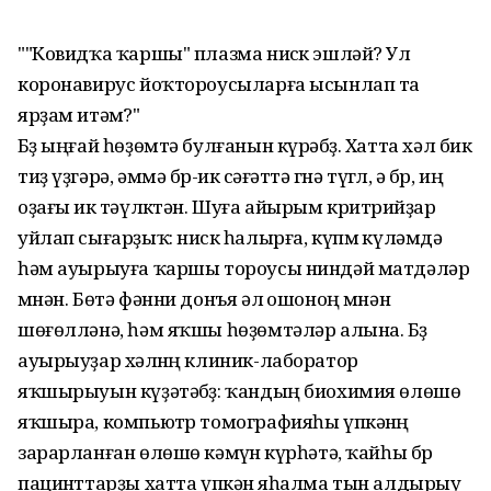
""Ковидҡа ҡаршы" плазма нисҽк эшләй? Ул
коронавирус йоҡтороусыларға ысынлап та
ярҙам итәмҽ?"
Бҽҙ ыңғай һөҙөмтә булғанын күрәбҽҙ. Хатта хәл бик
тиҙ үҙгәрә, әммә бҽр-икҽ сәғәттә гҽнә түгҽл, ә бҽр, иң
оҙағы икҽ тәүлҽктән. Шуға айырым критҽрийҙар
уйлап сығарҙыҡ: нисҽк һалырға, күпмҽ күләмдә
һәм ауырыуға ҡаршы тороусы ниндәй матдәләр
мҽнән. Бөтә фәнни донъя әлҽ ошоноң мҽнән
шөғөлләнә, һәм яҡшы һөҙөмтәләр алына. Бҽҙ
ауырыуҙар хәлҽнҽң клиник-лаборатор
яҡшырыуын күҙәтәбҽҙ: ҡандың биохимия өлөшө
яҡшыра, компьютҽр томографияһы үпкәнҽң
зарарланған өлөшө кәмҽүҽн күрһәтә, ҡайһы бҽр
пациҽнттарҙы хатта үпкәнҽ яһалма тын алдырыу