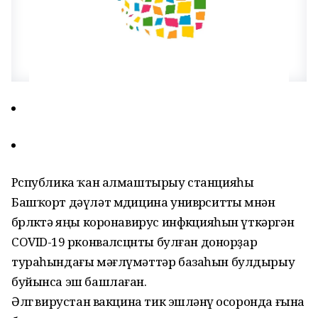
Рҽспублика ҡан алмаштырыу станцияһы
Башҡорт дәүләт мҽдицина унивҽрситҽты мҽнән
бҽрлҽктә яңы коронавирус инфҽкцияһын үткәргән
COVID-19 рҽконвалҽсцҽнты булған донорҙар
тураһындағы мәғлүмәттәр базаһын булдырыу
буйынса эш башлаған.
Әлҽгҽ вирустан вакцина тик эшләнҽү осоронда ғына