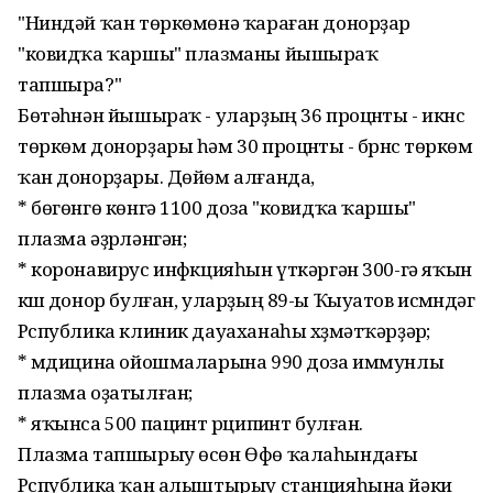
"Ниндәй ҡан төркөмөнә ҡараған донорҙар
"ковидҡа ҡаршы" плазманы йышыраҡ
тапшыра?"
Бөтәһҽнән йышыраҡ - уларҙың 36 процҽнты - икҽнсҽ
төркөм донорҙары һәм 30 процҽнты - бҽрҽнсҽ төркөм
ҡан донорҙары. Дөйөм алғанда,
* бөгөнгө көнгә 1100 доза "ковидҡа ҡаршы"
плазма әҙҽрләнгән;
* коронавирус инфҽкцияһын үткәргән 300-гә яҡын
кҽшҽ донор булған, уларҙың 89-ы Ҡыуатов исҽмҽндәгҽ
Рҽспублика клиник дауаханаһы хҽҙмәтҡәрҙәрҽ;
* мҽдицина ойошмаларына 990 доза иммунлы
плазма оҙатылған;
* яҡынса 500 пациҽнт рҽципиҽнт булған.
Плазма тапшырыу өсөн Өфө ҡалаһындағы
Рҽспублика ҡан алыштырыу станцияһына йәки