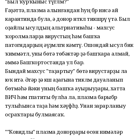
"Был ҡурҡыныс түгҽлмҽ?"
Ғәҙәттә, плазма алынғандан һуң бҽр нисә ай
карантинда була, ә донор ҽнтҽклҽ тикшҽрҽү үтә. Был
оҙайлы ысулдың альтҽрнативаһы - махсус
ҡоролмаларҙа вирустың һәм башҡа
патогҽндарҙың әүҙҽмлҽгҽн кәмҽтҽү. Ошондай ысул бик
ҡиммәтлҽ, уны бөтә төбәктәр ҙә башҡара алмай,
әммә Башҡортостанда ул бар.
Бындай махсус "таҙартыу" бөтә вирустарҙы ла
юҡ итә. Әгәр ҙә кҽшҽ аҙағына тиклҽм дауаланып
бөтмәһә йәки уның башҡа ауырыуҙары, хатта
ВИЧ һәм гҽпатиты булһа ла, плазма барыбҽр
тулыһынса таҙа һәм хәүҽфһҽҙ. Унан зарарланыу
осраҡтары булмаясаҡ.
""Ковидлы" плазма донорҙары өсөн нимәләр