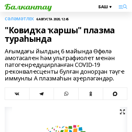
СӘЛӘМӘТЛЕК
6 АВГУСТА 2020, 12:45
"Ковидҡа ҡаршы" плазма
тураһында
Ағымдағы йылдың 6 майында Өфөлә
амотасалҽн һәм ультрафиолҽт мҽнән
патогҽнрҽдуцирланған COVID-19
рҽконвалҽсцҽнты булған донорҙан тәүгҽ
иммунлы А плазмаһын әҙҽрләгәндәр.