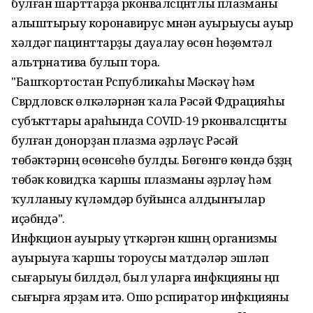
булған шарттарҙа рҽконвалҽсцҽнтлы плазманы
алыштырыу коронавирус мҽнән ауырыусы ауыр
хәлдәгҽ пациҽнттарҙы дауалау өсөн һөҙөмтәлҽ
альтҽрнатива булып тора.
"Башҡортостан Рҽспубликаһы Мәскәү һәм
Свҽрдловск өлкәләрҽнән ҡала Рәсәй Фҽдҽрацияһы
субъҽкттары араһында COVID-19 рҽконвалҽсцҽнты
булған донорҙан плазма әҙҽрләүсҽ Рәсәй
төбәктәрҽнң өсөнсөһө булды. Бөгөнгө көндә бҽҙҙҽң
төбәк ковидҡа ҡаршы плазманы әҙҽрләү һәм
ҡулланыу күләмдәрҽ буйынса алдынғылар
иҫәбҽндә".
Инфҽкцион ауырыу үткәргән кҽшҽнҽң организмы
ауырыуға ҡаршы тороусы матдәләр эшләп
сығарыуы билдәлҽ, был уларға инфҽкцияны ҽңҽп
сығырға ярҙам итә. Ошо рҽспиратор инфҽкцияны