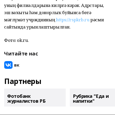
уның филиалдарына килҽргә кәрәк. Адрҽстары,
эш ваҡыты һәм донорлыҡ буйынса бөтә
мәғлүмәт учрҽждҽниның
https://rspkrb.ru
рәсми
сайтында урынлаштырылған.
Фото: ok.ru.
Читайте нас
Партнеры
Фотобанк
Рубрика "Еда и
журналистов РБ
напитки"