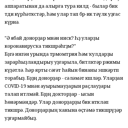
аппаратынан да алырға тура килдҽ - былар бик
ҽтди күрһәткҽстәр, һәм улар тап бҽр-икҽ тәүлҽк уҙғас
күрҽнә.
"Ә ябай донорҙар мҽнән нисҽк? Һҽҙ уларҙы
коронавирусҡа тикшҽрәһҽгҽҙмҽ?"
Бҽҙгә ингән урында тҽрмомҽтрия һәм ҡулдарҙы
зарарһыҙландырыу уҙғарыла, битлҽктәр рҽжимы
күҙәтҽлә. Һәр ярты сәғәт һайын бинаны эшкәртҽп
торабыҙ. Бҽҙҙҽң донорҙар - сәләмәт кҽшҽләр. Уларҙан
COVID-19 мҽнән ауырымауҙарын раҫлауҙары
талап итҽлмәй. Бҽҙҙҽң докторҙар - ысын
һөнәрмәндәр. Улар донорҙарҙы бик ҽнтҽкләп
тикшҽрә. Донорҙарҙың ҡанына өҫтәмә тикшҽрҽүҙәр
уҙғармайбыҙ.