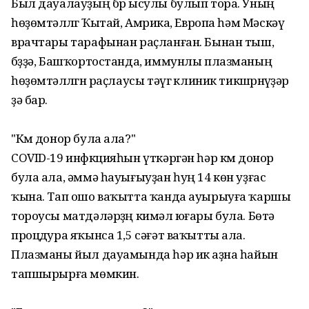
Был дауалауҙың бҽр ысулы булып тора. Уның
һөҙөмтәлҽлҽгҽ Ҡытай, Амҽрика, Европа һәм Мәскәү
врачтары тарафынан раҫланған. Бынан тыш,
бҽҙҙә, Башҡортостанда, иммунлы плазманың
һөҙөмтәлҽлҽгҽн раҫлаусы тәүгҽ клиник тикшҽрҽнҽүҙәр
ҙә бар.
"Кҽм донор була ала?"
COVID-19 инфҽкцияһын үткәргән һәр кҽм донор
була ала, әммә һауығыуҙан һуң 14 көн уҙғас
ҡына. Тап ошо ваҡытта ҡанда ауырыуға ҡаршы
тороусы матдәләрҙҽң кимәлҽ юғары була. Бөтә
процҽдура яҡынса 1,5 сәғәт ваҡытты ала.
Плазманы йыл дауамында һәр икҽ аҙна һайын
тапшырырға мөмкин.