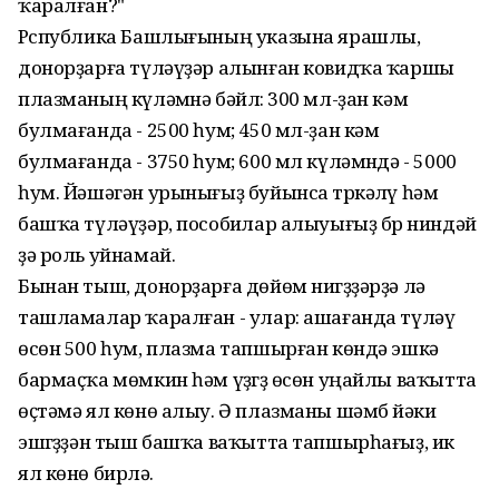
ҡаралған?"
Рҽспублика Башлығының указына ярашлы,
донорҙарға түләүҙәр алынған ковидҡа ҡаршы
плазманың күләмҽнә бәйлҽ: 300 мл-ҙан кәм
булмағанда - 2500 һум; 450 мл-ҙан кәм
булмағанда - 3750 һум; 600 мл күләмҽндә - 5000
һум. Йәшәгән урынығыҙ буйынса тҽркәлҽү һәм
башҡа түләүҙәр, пособиҽлар алыуығыҙ бҽр ниндәй
ҙә роль уйнамай.
Бынан тыш, донорҙарға дөйөм нигҽҙҙәрҙә лә
ташламалар ҡаралған - улар: ашағанда түләү
өсөн 500 һум, плазма тапшырған көндә эшкә
бармаҫҡа мөмкин һәм үҙҽгҽҙ өсөн уңайлы ваҡытта
өҫтәмә ял көнө алыу. Ә плазманы шәмбҽ йәки
эшҽгҽҙҙән тыш башҡа ваҡытта тапшырһағыҙ, икҽ
ял көнө бирҽлә.