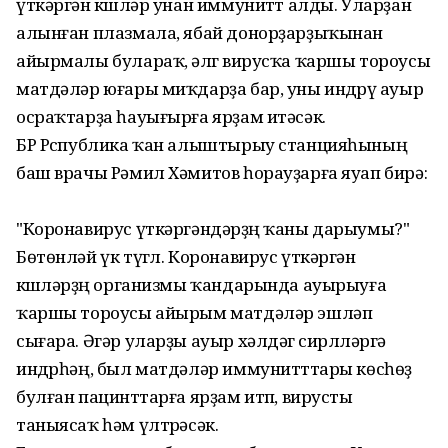
үткәргән кҽшҽләр унан иммунитҽт алды. Уларҙан
алынған плазмала, ябай донорҙарҙыҡынан
айырмалы булараҡ, әлҽгҽ вирусҡа ҡаршы тороусы
матдәләр юғары миҡдарҙа бар, уны индҽрҽү ауыр
осраҡтарҙа һауығырға ярҙам итәсәк.
БР Рҽспублика ҡан алыштырыу станцияһының
баш врачы Рәмил Хәмитов һорауҙарға яуап бирә:
"Коронавирус үткәргәндәрҙҽң ҡаны дарыумы?"
Бөтөнләй үк түгҽл. Коронавирус үткәргән
кҽшҽләрҙҽң организмы ҡандарында ауырыуға
ҡаршы тороусы айырым матдәләр эшләп
сығара. Әгәр уларҙы ауыр хәлдәгҽ сирлҽләргә
индҽрһәң, был матдәләр иммунитҽттары көсһөҙ
булған пациҽнттарға ярҙам итҽп, вирусты
таныясаҡ һәм үлтҽрәсәк.