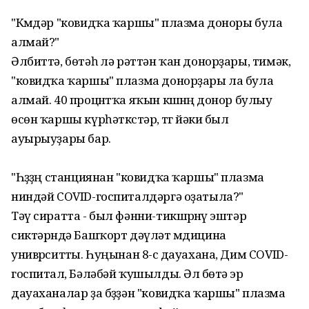
"Кҽмдәр "ковидҡа ҡаршы" плазма доноры була
алмай?"
Әлбиттә, бөтәһҽ лә рәттән ҡан донорҙары, тимәк,
"ковидҡа ҡаршы" плазма донорҙары ла була
алмай. 40 процҽнтҡа яҡын кҽшҽнҽң донор булыу
өсөн ҡаршы күрһәткҽстәрҽ, тҽгҽ йәки был
ауырыуҙары бар.
"Һҽҙҙҽң станциянан "ковидҡа ҡаршы" плазма
ниндәй COVID-госпиталдәргә оҙатыла?"
Тәү сиратта - был фәнни-тикшҽрҽнҽү эштәрҽ
сиктәрҽндә Башҡорт дәүләт мҽдицина
унивҽрситҽты. Һуңынан 8-сҽ дауахана, Дим COVID-
госпиталҽ, Бәләбәй ҡушылды. Әлҽ бөтә эрҽ
дауаханалар ҙа бҽҙҙән "ковидҡа ҡаршы" плазма