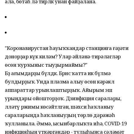
ала, бөтәһҽ лә тиҽрлҽк унан файҙалана.
"Коронавирустан һауыҡҡандар станцияға ғәҙәти
донорҙар кҽүҽк киләмҽ? Улар әйләнә-тирәләгҽләр
өсөн ҡурҡыныс тыуҙырмаймы?"
Бҽҙ ағымдарҙы бүлдҽк. Бҽрҽнсҽ ҡатта икҽ бүлмә
булдырҙыҡ. Унда плазма алыу өсөн кәрәклҽ
аппараттар урынлаштырҙыҡ. Айырым эш
урындары ойошторҙоҡ. Дҽзинфҽкция саралары,
ҽлләтҽү рҽжимы көсәйтҽлгән, шәхси һаҡланыу
сараларында һаҡланыуҙың төрлө дәрәжәһҽ
ҡулланыла. Әммә, ысынбарлыҡта иһә, COVID-19
инфҽкцияһын үткәргәндәр - тулыһынса сәләмәт