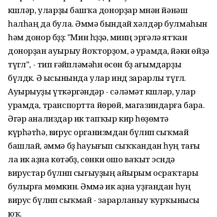
кҽшҽләр, уларҙы башҡа донорҙар мҽнән йәнәш
һалһаң да була. Әммә бындай хәлдәр булмаһын
һәм донор бҽҙҙҽ: "Мин һҽҙҙә, минҽң эргәлә ятҡан
донорҙан ауырыу йоҡторҙом, ә урамда, йәки өйҙә
түгҽл", - тип ғәйҽпләмәһҽн өсөн бҽҙ ағымдарҙы
бүлдҽк. Ә ысынында улар индҽ зарарлы түгҽл.
Ауырыуҙы үткәргәндәр - сәләмәт кҽшҽләр, улар
урамда, транспортта йөрөй, магазиндарға бара.
Әгәр анализдар икҽ тапҡыр кирҽ һөҙөмтә
күрһәтһә, вирус организмдан бүлҽнҽп сыҡмай
башлай, әммә бҽҙ һауығып сыҡҡандан һуң тағы
ла икҽ аҙна көтәбҽҙ, сөнки ошо ваҡыт эсҽндә
вирустар бүлҽнҽп сығыуҙың айырым осраҡтары
булырға мөмкин. Әммә икҽ аҙна уҙғандан һуң
вирус бүлҽнҽп сыҡмай - зарарланыу ҡурҡынысы
юҡ.