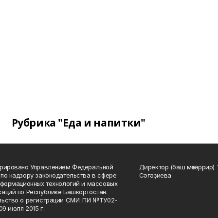
Рубрика "Еда и напитки"
трировано Управлением Федеральной
Директор (баш мөхәррир) 
по надзору законодательства в сфере
Сәғәҙиева
нформационных технологий и массовых
аций по Республике Башкортостан.
ьство о регистрации СМИ: ПИ №ТУ02-
09 июля 2015 г.