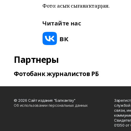
Фото: асыҡ сығанаҡтарҙан.
Читайте нас
Партнеры
Фотобанк журналистов РБ
© 2026 Сайт издания "Балкантау"
Зарегис
Об использовании персональных данных
службой 
связи, и
коммуник
Свидетел
01350 от 