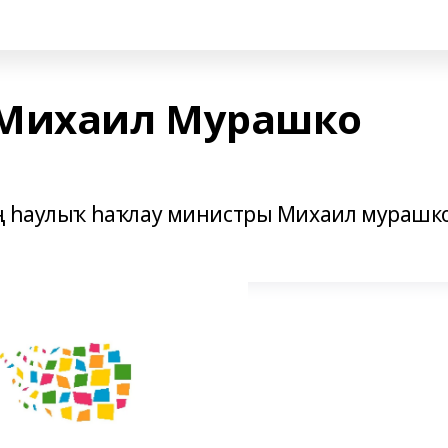
 Михаил Мурашко
ең һаулыҡ һаҡлау министры Михаил мурашк