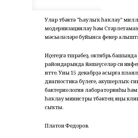
Улар төбәктә "Һаулыҡ һаҡлау" мил
модернизациялау һәм Стәрлетамаҡт
мәсьәләләре буйынса фекер алышт
Иҫегеҙгә төшөрәбеҙ, октябрь башынд
райондарында йәшәүселәр өсөн инфе
итте. Уны 15 декабрҙә асырға план
диагностика бүлеге, акушерлыҡ-гин
бактериология лабораторияһы һәм 4
һаҡлау министры төбәктең яңы клин
сыҡты.
Платон Федоров.