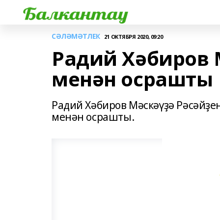
СӘЛӘМӘТЛЕК
21 ОКТЯБРЯ 2020, 09:20
Радий Хәбиров
менән осрашты
Радий Хәбиров Мәскәүҙә Рәсәйҙ
менән осрашты.