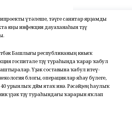
липроекты үтәлеше, тәүге санитар ярҙамды
а яңы инфекция дауаханаһын төҙөү
ы.
а төбәк Башлығы республиканың көньяҡ
кция госпитале төҙөү тураһында ҡарар ҡабул
лаштыралар. Үҙәк составына ҡабул итеү-
екология блогы, операциялар яһау бүлеге,
0 урынлыҡ дөйөм ятаҡ инә. Рәсәйҙең һаулыҡ
ик үҙәк төҙөү тураһындағы ҡарарын яҡлап