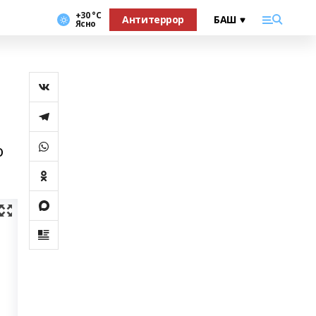
+30 °С
Антитеррор
Ясно
о