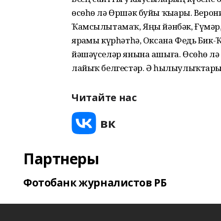
өсөһө лә Өршәк буйы ҡыҙҙары. Веро
Ҡамсылытамаҡ, Яңы йәнбәк, Ғүмәр
ярҙамы күрһәтһә, Оксана Федь Бик
йәшәүселәр янына ашыға. Өсөһө лә
лайыҡ белгестәр. Ә һылыулыҡтары
Читайте нас
Партнеры
Фотобанк журналистов РБ