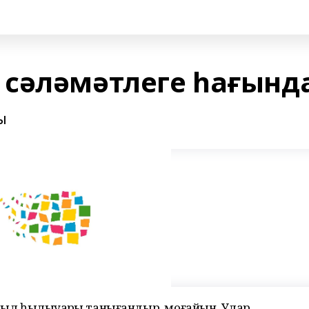
сәләмәтлеге һағынд
ы
 был һылыуҙарҙы танығандыр, моғайын. Улар