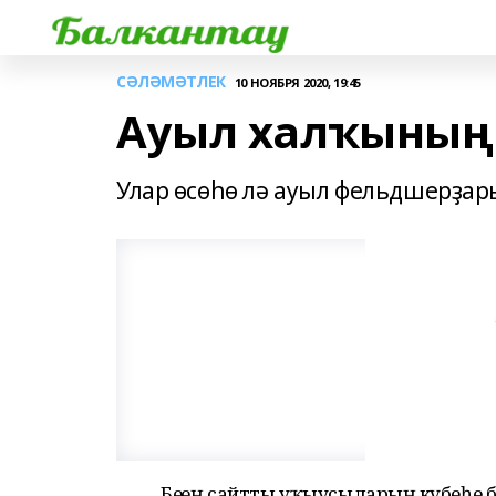
СӘЛӘМӘТЛЕК
10 НОЯБРЯ 2020, 19:45
Ауыл халҡының 
Улар өсөһө лә ауыл фельдшерҙар
Беҙҙең сайтты уҡыусыларҙың күбеһе