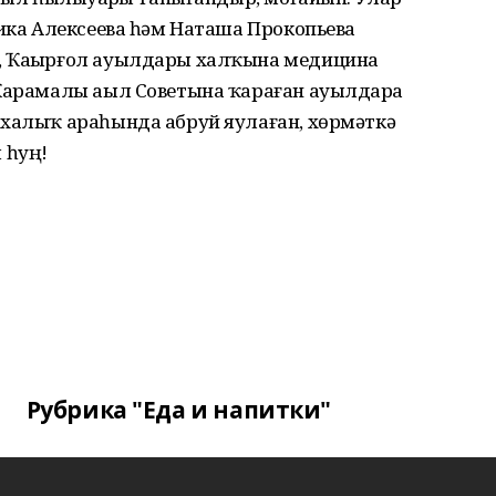
ника Алексеева һәм Наташа Прокопьева
, Ҡаҙырғол ауылдары халҡына медицина
-Ҡарамалы аыл Советына ҡараған ауылдарҙа
 халыҡ араһында абруй яулаған, хөрмәткә
 һуң!
Рубрика "Еда и напитки"