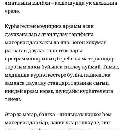
яматҡыһы килһен – кеше шунда уҡ янсығына
үрелә.
Күрһәтелгән медицина ярҙамы өсөн
дауаханалар алған түләү тарифына
материалдар хаҡы ла инә. Бөгөн хөкүмәт
раҫлаған дәүләт гарантиялары
программаларының береһе лә материалдар
төрө һәм хаҡы буйынса сикләү ҡуймай. Тимәк,
медицина күрһәткестәре булһа, пациентҡа
заманса дауалау стандарттарынан сығып,
ниндәй ярҙам кәрәк, шундайы күрһәтелергә
тейеш.
Әгәр ҙә мәгәр, башҡа – яҡшыраҡ наркоз һәм
материалдар бар, ләкин улар түләүле, тип