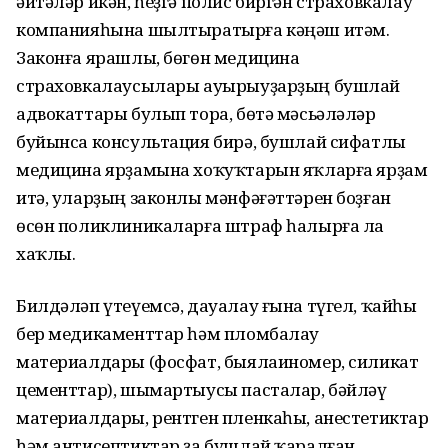
әйтәләр икән, һеҙгә полис биргән страховкалау
компанияһына шылтыратырға кәңәш итәм.
Законға ярашлы, бөгөн медицина
страховкалаусылары ауырыуҙарҙың бушлай
адвокаттары булып тора, бөтә мәсьәләләр
буйынса консультация бирә, бушлай сифатлы
медицина ярҙамына хоҡуҡтарын яҡларға ярҙам
итә, уларҙың законлы мәнфәғәттәрен боҙған
өсөн поликлиникаларға штраф һалырға ла
хаҡлы.
Билдәләп үтеүемсә, дауалау ғына түгел, ҡайһы
бер медикаменттар һәм пломбалау
материалдары (фосфат, быялаиномер, силикат
цементтар), шымартыусы пасталар, бәйләү
материалдары, рентген пленкаһы, анестетиктар
һәм антисептиктар ҙа бушлай ҡаралған.