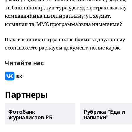
ти башлаһалар, туп-тура үҙегеҙҙең страховкалау
компанияһына шылтыратығыҙ: ул хеҙмәт,
ысынлап та, ММС программаһына инмәгәнме?
Шәхси клиникаларҙа полис буйынса дауаланыу
өсөн шәхесте раҫлаусы документ, полис кәрәк.
Читайте нас
Партнеры
Фотобанк
Рубрика "Еда и
журналистов РБ
напитки"