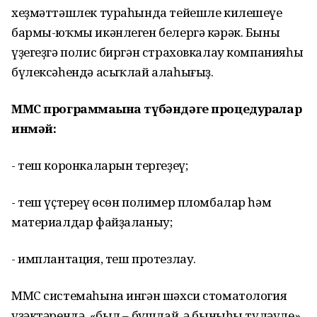
хеҙмәттәшлек тураһында тейешле килешеүе
бармы-юҡмы икәнлеген белергә кәрәк. Быны
үҙегеҙгә полис биргән страховкалау компанияһы
бүлексәһендә асыҡлай алаһығыҙ.
ММС программаһына түбәндәге процедуралар
инмәй:
- теш коронкаларын тергеҙеү;
- теш үҫтереү өсөн полимер пломбалар һәм
материалдар файҙаланыу;
- имплантация, теш протезлау.
ММС системаһына ингән шәхси стоматология
үҙәктәрендә, «был – бушлай, ә быныһы түләүле»,