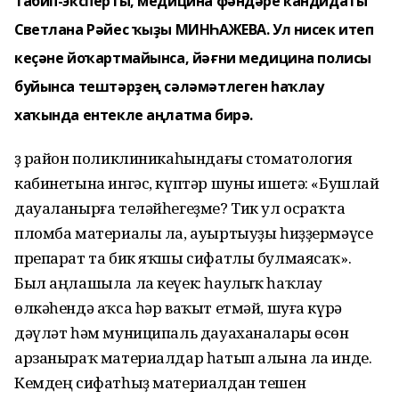
табип-эксперты, медицина фәндәре кандидаты
Светлана Рәйес ҡыҙы МИНҺАЖЕВА. Ул нисек итеп
кеҫәне йоҡартмайынса, йәғни медицина полисы
буйынса тештәрҙең сәләмәтлеген һаҡлау
хаҡында ентекле аңлатма бирә.
Үҙ район поликлиникаһындағы стоматология
кабинетына ингәс, күптәр шуны ишетә: «Бушлай
дауаланырға теләйһегеҙме? Тик ул осраҡта
пломба материалы ла, ауыртыуҙы һиҙҙермәүсе
препарат та бик яҡшы сифатлы булмаясаҡ».
Был аңлашыла ла кеүек: һаулыҡ һаҡлау
өлкәһендә аҡса һәр ваҡыт етмәй, шуға күрә
дәүләт һәм муниципаль дауаханалары өсөн
арзаныраҡ материалдар һатып алына ла инде.
Кемдең сифатһыҙ материалдан тешен