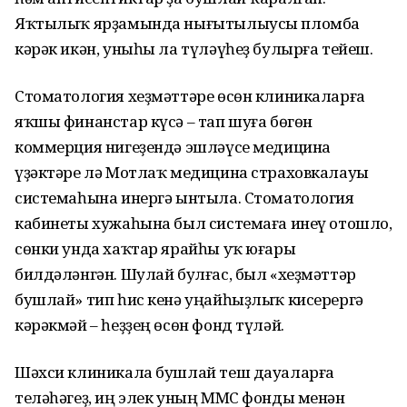
Яҡтылыҡ ярҙамында нығытылыусы пломба
кәрәк икән, уныһы ла түләүһеҙ булырға тейеш.
Стоматология хеҙмәттәре өсөн клиникаларға
яҡшы финанстар күсә – тап шуға бөгөн
коммерция нигеҙендә эшләүсе медицина
үҙәктәре лә Мотлаҡ медицина страховкалауы
системаһына инергә ынтыла. Стоматология
кабинеты хужаһына был системаға инеү отошло,
сөнки унда хаҡтар ярайһы уҡ юғары
билдәләнгән. Шулай булғас, был «хеҙмәттәр
бушлай» тип һис кенә уңайһыҙлыҡ кисерергә
кәрәкмәй – һеҙҙең өсөн фонд түләй.
Шәхси клиникала бушлай теш дауаларға
теләһәгеҙ, иң элек уның ММС фонды менән