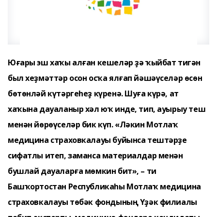
Юғары эш хаҡы алған кешеләр ҙә ҡыйбат тигән
был хеҙмәттәр осон осҡа ялғап йәшәүселәр өсөн
бөтөнләй күтәргеһеҙ күренә. Шуға күрә, ат
хаҡына дауаланыр хәл юҡ инде, тип, ауырыу теш
менән йөрөүселәр бик күп. «Ләкин Мотлаҡ
медицина страховкалауы буйынса тештәрҙе
сифатлы итеп, заманса материалдар менән
бушлай дауаларға мөмкин бит», – ти
Башҡортостан Республикаһы Мотлаҡ медицина
страховкалауы төбәк фондының Үҙәк филиалы