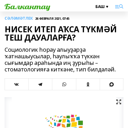
СӘЛӘМӘТЛЕК
26 ФЕВРАЛЯ 2021, 07:45
НИСЕК ИТЕП АҠСА ТҮКМӘЙ
ТЕШ ДАУАЛАРҒА?
Социологик һорау алыуҙарҙа
ҡатнашыусылар, һаулыҡҡа түккән
сығымдар араһында иң ҙурыһы –
стоматологияға киткәне, тип билдәләй.