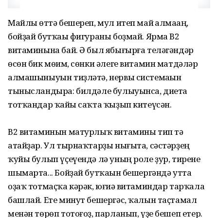
Майлы һөттә бешереп, мул итеп май һалмаһаң,
бойҙай бутҡаһы фигураны боҙмай. Ярма В2
витаминына бай. Ә был ябығырға теләгәндәр
өсөн бик мөһим, сөнки әлеге витамин матдәләр
алмашыныуын тиҙләтә, нервы системаһын
тынысландыра: билдәле булыуынса, диета
тотҡандар ҡайһы саҡта ҡыҙып китеүсән.
В2 витаминын матурлыҡ витамины тип тә
атайҙар. Ул тырнаҡтарҙы нығыта, сәстәрҙең
ҡуйы булып үҫеүендә лә уның роле ҙур, тирене
шымарта... Бойҙай бутҡаһын бешергәндә утта
оҙаҡ тотмаҫҡа кәрәк, юғиһә витаминдар тарҡала
башлай. Ете минут бешергәс, ҡалын таҫтамал
менән төрөп тотоғоҙ, парланып, үҙе бешеп етер.