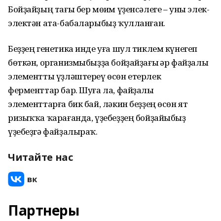
Бойҙайҙың тағы бер мөһим үҙенсәлеге – уны элек-
электән ата-бабаларыбыҙ ҡулланған.
Беҙҙең генетика инде уға шул тиклем күнегеп
бөткән, организмыбыҙҙа бойҙайҙағы һәр файҙалы
элементты үҙләштереү өсөн етерлек
ферменттар бар. Шуға ла, файҙалы
элементтарға бик бай, ләкин беҙҙең өсөн ят
ризыҡҡа ҡарағанда, үҙебеҙҙең бойҙайыбыҙ
үҙебеҙгә файҙалыраҡ.
Читайте нас
Партнеры