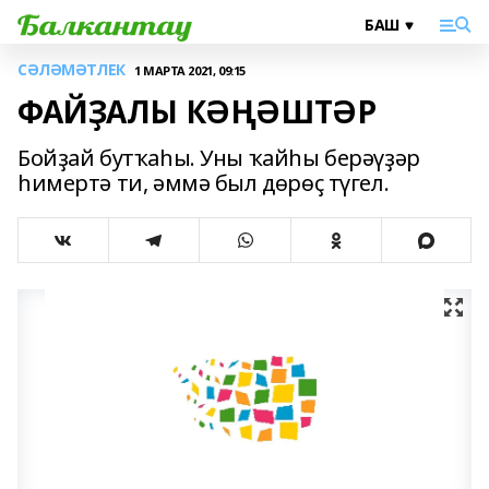
СӘЛӘМӘТЛЕК
1 МАРТА 2021, 09:15
ФАЙҘАЛЫ КӘҢӘШТӘР
Бойҙай бутҡаһы. Уны ҡайһы берәүҙәр
һимертә ти, әммә был дөрөҫ түгел.