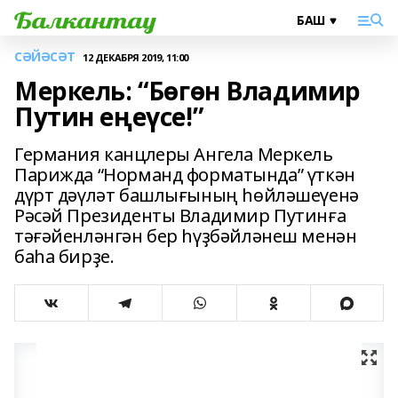
СӘЙӘСӘТ
12 ДЕКАБРЯ 2019, 11:00
Меркель: “Бөгөн Владимир
Путин еңеүсе!”
Германия канцлеры Ангела Меркель
Парижда “Норманд форматында” үткән
дүрт дәүләт башлығының һөйләшеүенә
Рәсәй Президенты Владимир Путинға
тәғәйенләнгән бер һүҙбәйләнеш менән
баһа бирҙе.