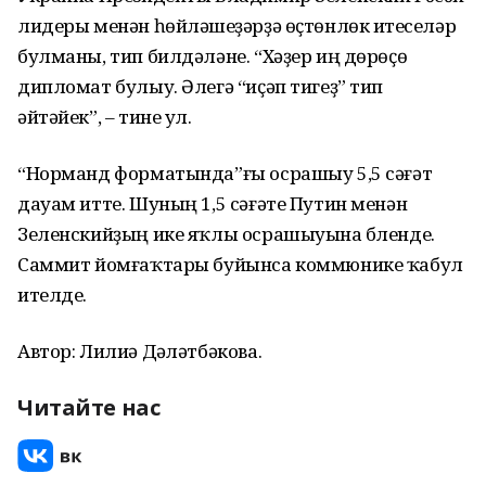
лидеры менән һөйләшеүҙәрҙә өҫтөнлөк итеүселәр
булманы, тип билдәләне. “Хәҙер иң дөрөҫө
дипломат булыу. Әлегә “иҫәп тигеҙ” тип
әйтәйек”, – тине ул.
“Норманд форматында”ғы осрашыу 5,5 сәғәт
дауам итте. Шуның 1,5 сәғәте Путин менән
Зеленскийҙың ике яҡлы осрашыуына бүленде.
Саммит йомғаҡтары буйынса коммюнике ҡабул
ителде.
Автор: Лилиә Дәүләтбәкова.
Читайте нас