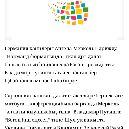
Германия канцлеры Ангела Меркель Парижда
“Норманд форматында” үткән дүрт дәүләт
башлығының һөйләшеүенә Рәсәй Президенты
Владимир Путинға тәғәйенләнгән бер
һүҙбәйләнеш менән баһа бирҙе.
Сарала ҡатнашҡан дәүләт етәкселәре берлектәге
матбуғат конференцияһына барғанда Меркель
"әллә ни ҡыуанысһыҙ ғына" Владимир Путинға:
“Бөгөн һин еңеүсе...” тине. Шул уҡ ваҡытта
Украина Президенты Владимир Зеленский Рәсәй