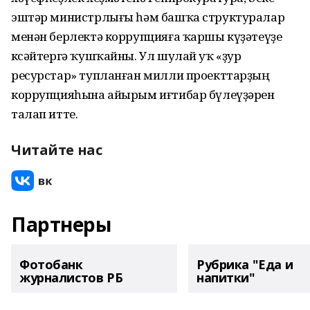
эштәр министрлығы һәм башҡа структуралар
менән берлектә коррупцияға ҡаршы күҙәтеүҙе
көсәйтергә ҡушҡайны. Ул шулай уҡ «ҙур
ресурстар» тупланған милли проекттарҙың
коррупцияһына айырым иғтибар бүлеүҙәрен
талап итте.
Читайте нас
Партнеры
Фотобанк
Рубрика "Еда и
журналистов РБ
напитки"