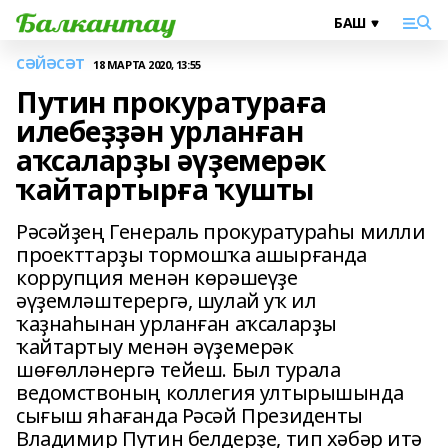
СӘЙӘСӘТ
18 МАРТА 2020, 13:55
Путин прокуратураға
илебеҙҙән урланған
аҡсаларҙы әүҙемерәк
ҡайтартырға ҡушты
Рәсәйҙең Генераль прокуратураһы милли
проекттарҙы тормошҡа ашырғанда
коррупция менән көрәшеүҙе
әүҙемләштерергә, шулай уҡ ил
ҡаҙнаһынан урланған аҡсаларҙы
ҡайтартыу менән әүҙемерәк
шөғөлләнергә тейеш. Был турала
ведомствоның коллегия ултырышында
сығыш яһағанда Рәсәй Президенты
Владимир Путин белдерҙе, тип хәбәр итә