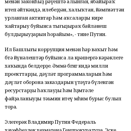
менән законһыҙ рәүештә алынған, ябайыраҡ
итеп әйткәндә, илебеҙҙән, халыҡтан, йәмғиәттән
урланған активтар һәм аҡсаларҙы кире
ҡайтарыу буйынса тығыҙыраҡ бәйләнеш
булдырыуҙарын һорайым», - тине Путин.
Ил Башлығы коррупция менән һәр ваҡыт һәм
бөтә йүнәлештәр буйынса ла көрәшергә кәрәклеге
хаҡында белдерҙе. Әммә бөгөнгө көндә милли
проекттарҙы, дәүләт программаларын һәм
дәүләт оборона заказдарын үтәүгә бүленгән
ресурстарҙы һаҡлауҙы һәм һөҙөмтәле
файҙаланыуҙы тәьмин итеү мөһим бурыс булып
тора.
Элегерәк Владимир Путин Федераль
хәүефһеҙлек хеҙмәтенә Генпрокуратура, Эске