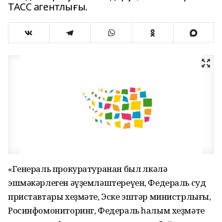
ТАСС агентлығы.
«Генераль прокуратуранан был өлкәлә
эшмәкәрлеген әүҙемләштереүен, Федераль суд
приставтары хеҙмәте, Эске эштәр министрлығы,
Росинфомониторинг, Федераль һалым хеҙмәте