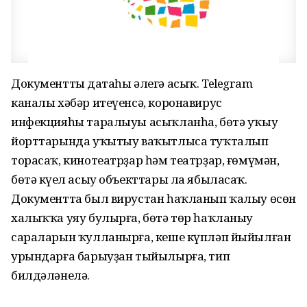
Документтың датаһы әлегә асыҡ. Telegram
каналы хәбәр итеүенсә, коронавирус
инфекцияһы таралыуы асыҡланһа, бөтә уҡыу
йорттарында уҡытыу ваҡытлыса туҡталып
торасаҡ, кинотеатрҙар һәм театрҙар, ғөмүмән,
бөтә күңел асыу объекттары ла ябыласаҡ.
Документта был вирустан һаҡланып ҡалыу өсөн
халыҡҡа уяу булырға, бөтә төр һаҡланыу
сараларын ҡулланырға, кеше күпләп йыйылған
урындарға барыуҙан тыйылырға, тип
билдәләнелә.