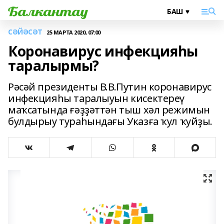
СӘЙӘСӘТ
25 МАРТА 2020, 07:00
Коронавирус инфекцияһы
таралырмы?
Рәсәй президенты В.В.Путин коронавирус
инфекцияһы таралыуын кисектереү
маҡсатында ғәҙҙәттән тыш хәл режимын
булдырыу тураһындағы Указға ҡул ҡуйҙы.