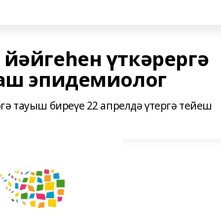
 йәйгеһен үткәрергә
баш эпидемиолог
гә тауыш биреүе 22 апрелдә үтергә тейеш