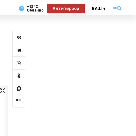
+18 °С
Антитеррор
Облачно