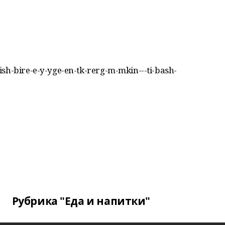
sh-bire-e-y-yge-en-tk-rerg-m-mkin---ti-bash-
Рубрика "Еда и напитки"