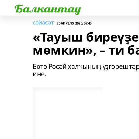
СӘЙӘСӘТ
30 АПРЕЛЯ 2020, 07:45
«Тауыш биреүҙе
мөмкин», – ти 
Бөтә Рәсәй халҡының үҙгәрештәр
ине.