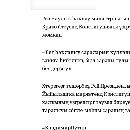
Рәсәй Һаулыҡ һаҡлау министрлығы
Брико әйтеүенсә, Конституцияны үҙгәр
мөмкин.
– Бөтә һаҡланыу сараларын ҡулланғ
ваҡиға һәйбәтләнеп, был сараны тулы 
белдерҙе ул.
Хәтерегеҙгә төшөрәбеҙ, Рәсәй Презид
Йыйылышҡа мөрәжәғәтендә Конституцияға
халҡының үҙгәрештәргә тауыш биреүе 
таралыуы сәбәпле, мөһим сараның в
#ВладимирПутин