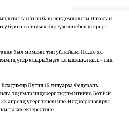
ның штаттан тыш баш эпидемиологы Николай
теү буйынса тауыш биреүҙе йәйгеһен үткәрергә
анда был мөмкин, тип уйлайым. Илдәге хәл-
кимәлдә үткәрә алырыбыҙға ла ышанғы килә, – тип
енты Владимир Путин 15 ғинуарҙа Федераль
 төҙәтмәләр индерергә тәҡдим иткәйне. Бөтә Рәсәй
22 апрелдә үтергә тейеш ине. Илдә коронавирус
аҡыты кисектерелгәйне.