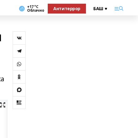
+17 °С
Антитеррор
Облачно
ы
са