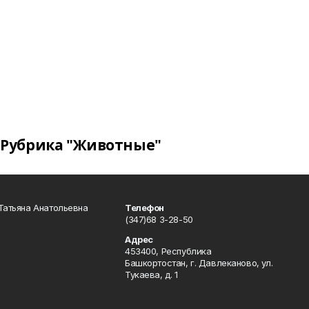
Рубрика "Животные"
Татьяна Анатольевна
Телефон
(347)68 3-28-50
Адрес
453400, Республика
Башкортостан, г. Давлеканово, ул.
Тукаева, д. 1