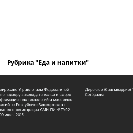
Рубрика "Еда и напитки"
трировано Управлением Федеральной
Директор (баш мөхәррир) 
по надзору законодательства в сфере
Сәғәҙиева
нформационных технологий и массовых
аций по Республике Башкортостан.
ьство о регистрации СМИ: ПИ №ТУ02-
09 июля 2015 г.