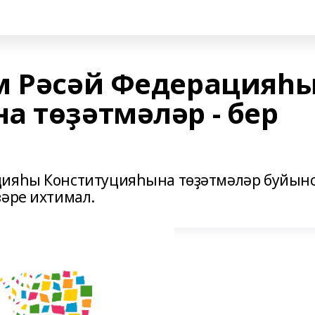
м Рәсәй Федерацияһ
а төҙәтмәләр - бер
цияһы Конституцияһына төҙәтмәләр буйын
ҙәре ихтимал.