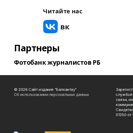
Читайте нас
Партнеры
Фотобанк журналистов РБ
© 2026 Сайт издания "Балкантау"
Зарегис
Об использовании персональных данных
службой 
связи, и
коммуник
Свидетел
01350 от 