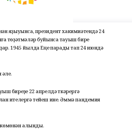
нән яҙыуынса, президент хакимиәтендә 24
ға төҙәтмәләр буйынса тауыш биреү
ҙар. 1945 йылда Еңеү парады тап 24 июндә
 әле.
ыш биреүҙе 22 апрелдә үткәрергә
лан ителергә тейеш ине. Әммә пандемия
көмөнән алынды.