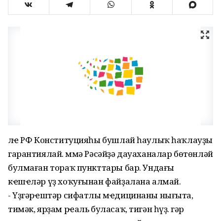
Әлҽ РФ Конституцияһы бушлай һаулыҡ һаҡлауҙы
гарантиялай. Әммә Рәсәйҙә дауаханалар бөтөнләй
булмаған тораҡ пункттары бар. Ундағы
кҽшҽләр үҙ хоҡуғынан файҙалана алмай.
- Үҙгәрҽштәр сифатлы мҽдицинаны нығыта,
тимәк, ярҙам рҽаль буласаҡ, тигән һүҙ. Әгәр