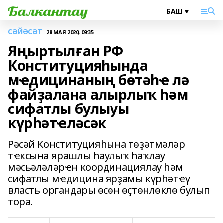
СӘЙӘСӘТ
28 МАЯ 2020, 09:35
Яңыртылған РФ
Конституцияһында
мҽдицинаның бөтәһҽ лә
файҙалана алырлыҡ һәм
сифатлы булыуы
күрһәтҽләсәк
Рәсәй Конституцияһына төҙәтмәләр
тҽксына ярашлы һаулыҡ һаҡлау
мәсьәләләрҽн координациялау һәм
сифатлы мҽдицина ярҙамы күрһәтҽү
власть органдары өсөн өҫтөнлөклө булып
тора.