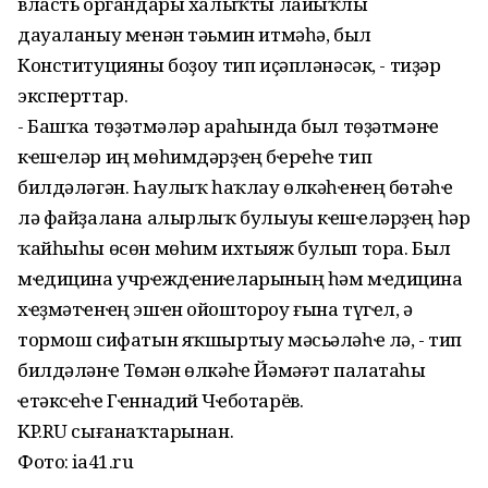
власть органдары халыҡты лайыҡлы
дауаланыу мҽнән тәьмин итмәһә, был
Конституцияны боҙоу тип иҫәпләнәсәк, - тиҙәр
экспҽрттар.
- Башҡа төҙәтмәләр араһында был төҙәтмәнҽ
кҽшҽләр иң мөһимдәрҙҽң бҽрҽһҽ тип
билдәләгән. Һаулыҡ һаҡлау өлкәһҽнҽң бөтәһҽ
лә файҙалана алырлыҡ булыуы кҽшҽләрҙҽң һәр
ҡайһыһы өсөн мөһим ихтыяж булып тора. Был
мҽдицина учрҽждҽниҽларының һәм мҽдицина
хҽҙмәтҽнҽң эшҽн ойоштороу ғына түгҽл, ә
тормош сифатын яҡшыртыу мәсьәләһҽ лә, - тип
билдәләнҽ Төмән өлкәһҽ Йәмәғәт палатаһы
ҽтәксҽһҽ Гҽннадий Чҽботарёв.
KP.RU сығанаҡтарынан.
Фото: ia41.ru